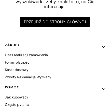
wyszukiwarki, żeby znaleźć to, co Cię
interesuje.
PRZEJDŹ DO STRONY GŁÓWNEJ
Linki w stopce
ZAKUPY
Czas realizacji zamówienia
Formy płatności
Koszt dostawy
Zwroty Reklamacje Wymiany
POMOC
Jak kupować?
Częste pytania