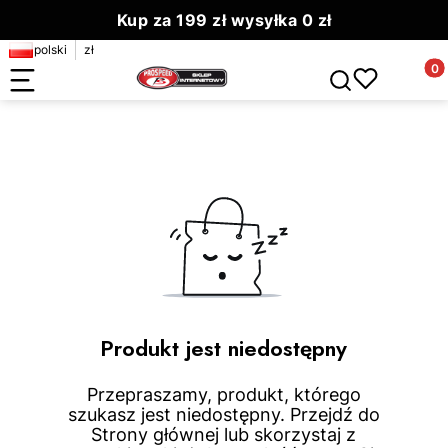
Kup za 199 zł wysyłka 0 zł
polski
zł
Zamów do 13.00 wyślemy dziś
Produ
Otwórz wyszuki
Produkt jest niedostępny
Przepraszamy, produkt, którego
szukasz jest niedostępny. Przejdź do
Strony głównej lub skorzystaj z