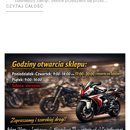
ciaśniejszy zakręt. Słońce przedziera się przez
CZYTAJ CAŁOŚĆ
gęste korony drzew, a rytmiczny mruk silnika niesie
się po cichych, dzikich dolinach. Gdy wyjeżdżasz na
otwartą przestrzeń, przed Twoimi oczami
rozpościera się bezkres bieszczadzkich połonin,
skąpanych w ciepłym, późnoletnim świetle.
Zatrzymujesz się na punkt widokowy, wyłączasz
zapłon i po prostu chłoniesz tę ciszę. Bieszczady to
nie jest zwykły cel podróży – to stan umysłu i
absolutny klasyk na mapie każdego polskiego
motocyklisty.