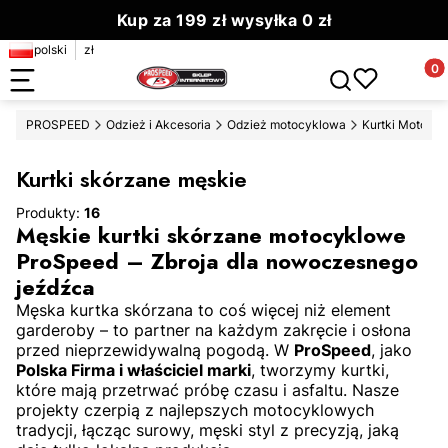
Kup za 199 zł wysyłka 0 zł
polski
zł
Zamów do 13.00 wyślemy dziś
Produ
Otwórz wyszuki
PROSPEED
Odzież i Akcesoria
Odzież motocyklowa
Kurtki Motocy
Kurtki skórzane męskie
Produkty:
16
Męskie kurtki skórzane motocyklowe
ProSpeed – Zbroja dla nowoczesnego
jeźdźca
Męska kurtka skórzana to coś więcej niż element
garderoby – to partner na każdym zakręcie i osłona
przed nieprzewidywalną pogodą. W
ProSpeed
, jako
Polska Firma i właściciel marki
, tworzymy kurtki,
które mają przetrwać próbę czasu i asfaltu. Nasze
projekty czerpią z najlepszych motocyklowych
tradycji, łącząc surowy, męski styl z precyzją, jaką