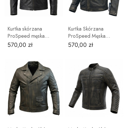
ZOBACZ PRODUKT
ZOBACZ PRODUKT
Kurtka skórzana
Kurtka Skórzana
ProSpeed męska
ProSpeed Męska
motocyklowa czarna
Przecierana Vintage |
570,00 zł
570,00 zł
Cena
Cena
Skóra Owcza
S
M
L
XL
M
2XL
XL
3XL
2XL
4XL
ZOBACZ PRODUKT
ZOBACZ PRODUKT