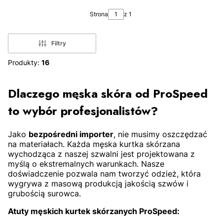
L
XL
M
L
XL
2
Strona
z 1
Filtry
Produkty:
16
ZOBACZ PRODUKT
ZOBACZ PRODUKT
Dlaczego męska skóra od ProSpeed
to wybór profesjonalistów?
Jako
bezpośredni importer
, nie musimy oszczędzać
na materiałach. Każda męska kurtka skórzana
wychodząca z naszej szwalni jest projektowana z
myślą o ekstremalnych warunkach. Nasze
doświadczenie pozwala nam tworzyć odzież, która
2XL
M
XL
2XL
3
wygrywa z masową produkcją jakością szwów i
grubością surowca.
Atuty męskich kurtek skórzanych ProSpeed: