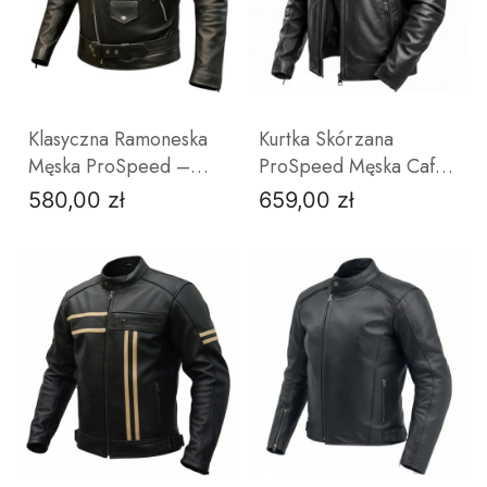
Klasyczna Ramoneska
Kurtka Skórzana
Męska ProSpeed –
ProSpeed Męska Cafe
Kurtka Skórzana Czarna
Racer Skóra Jagnięca
580,00 zł
659,00 zł
Cena
Cena
| Solidna Skóra Bydlęca
ZOBACZ PRODUKT
ZOBACZ PRODUKT