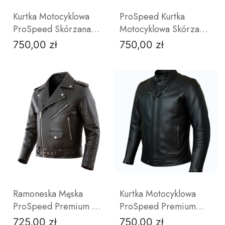
Kurtka Motocyklowa
ProSpeed Kurtka
ProSpeed Skórzana
Motocyklowa Skórzana
Cafe Racer | Premium
Premium Cowhide |
750,00 zł
750,00 zł
Cena
Cena
Cowhide | Odpinana
Wentylacja | Retro
Podpinka
Sport
40
42
44
46
S
48
M
50
L
52
ZOBACZ PRODUKT
ZOBACZ PRODUKT
Ramoneska Męska
Kurtka Motocyklowa
ProSpeed Premium –
ProSpeed Premium
Skóra Bydlęca Anilina |
Cowhide Black | Gruba
725,00 zł
750,00 zł
Cena
Cena