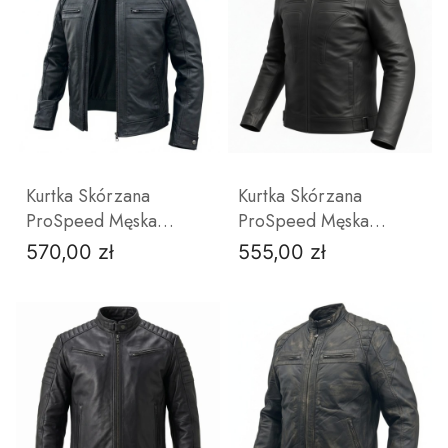
ZOBACZ PRODUKT
ZOBACZ PRODUKT
Kurtka Skórzana
Kurtka Skórzana
ProSpeed Męska
ProSpeed Męska
Czarna | Skóra Owcza
Miękka Owcza Sport
570,00 zł
555,00 zł
Cena
Cena
Style
XL
2XL
3XL
4XL
M
5XL
L
6XL
XL
2