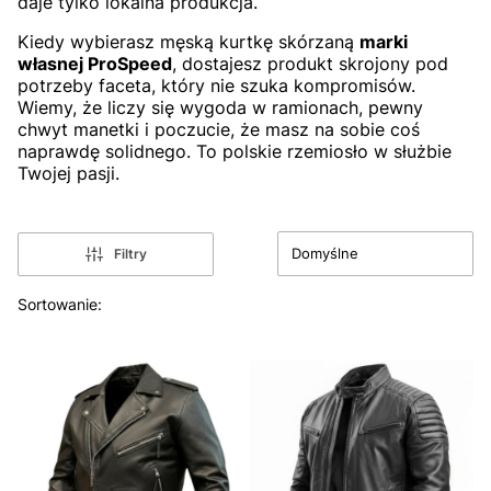
daje tylko lokalna produkcja.
Kiedy wybierasz męską kurtkę skórzaną
marki
własnej ProSpeed
, dostajesz produkt skrojony pod
potrzeby faceta, który nie szuka kompromisów.
Wiemy, że liczy się wygoda w ramionach, pewny
chwyt manetki i poczucie, że masz na sobie coś
naprawdę solidnego. To polskie rzemiosło w służbie
Twojej pasji.
Domyślne
Filtry
Lista produktów
Sortowanie: