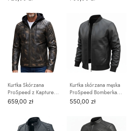
Kultowa Kurtka
Skóra | YKK
Motocyklowa
L
L
ZOBACZ PRODUKT
ZOBACZ PRODUKT
Kurtka Skórzana
Kurtka skórzana męska
ProSpeed z Kapturem
ProSpeed Bomberka
Royal | Przecierana |
owcza skóra czarna
659,00 zł
550,00 zł
Cena
Cena
2w1 | Styl Urban Moto
42
44
46
48
50
XL
52
54