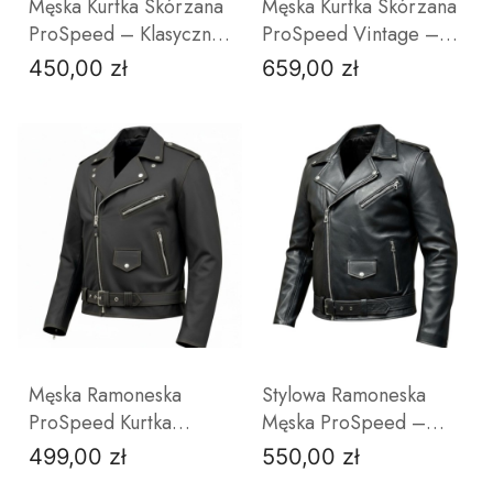
Męska Kurtka Skórzana
Męska Kurtka Skórzana
ProSpeed – Klasyczna
ProSpeed Vintage –
Kurtka Motocyklowa
Styl Cafe Racer & Retro
450,00 zł
659,00 zł
Cena
Cena
Czarna | Skóra Bydlęca
| Przecierana Skóra
Owcza
S
XL
3XL
4XL
L
5XL
XL
6XL
2XL
3
ZOBACZ PRODUKT
ZOBACZ PRODUKT
Męska Ramoneska
Stylowa Ramoneska
ProSpeed Kurtka
Męska ProSpeed –
Skórzana Matowa
Czarna Kurtka Skórzana
499,00 zł
550,00 zł
Cena
Cena
Skóra
| Miękka Skóra Owcza