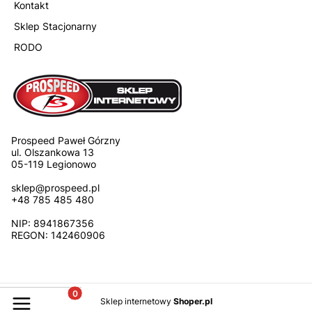
Kontakt
Sklep Stacjonarny
RODO
Prospeed Paweł Górzny
ul. Olszankowa 13
05-119 Legionowo
sklep@prospeed.pl
+48 785 485 480
NIP: 8941867356
REGON: 142460906
Produkty w koszyku: 0. Zobacz szczegóły
Sklep internetowy
Shoper.pl