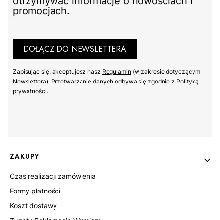
otrzymywać informacje o nowościach i
promocjach.
DOŁĄCZ DO NEWSLETTERA
Zapisując się, akceptujesz nasz ​
Regulamin
​​​ (w zakresie dotyczącym
Newslettera). Przetwarzanie danych odbywa się zgodnie z ​
Polityką
prywatności
​​​.
Linki w stopce
ZAKUPY
Czas realizacji zamówienia
Formy płatności
Koszt dostawy