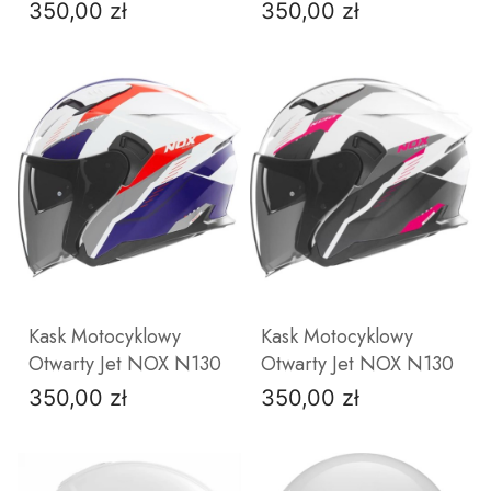
350,00 zł
350,00 zł
Cena
Cena
ZOBACZ PRODUKT
ZOBACZ PRODUKT
Kask Motocyklowy
Kask Motocyklowy
Otwarty Jet NOX N130
Otwarty Jet NOX N130
350,00 zł
350,00 zł
Cena
Cena