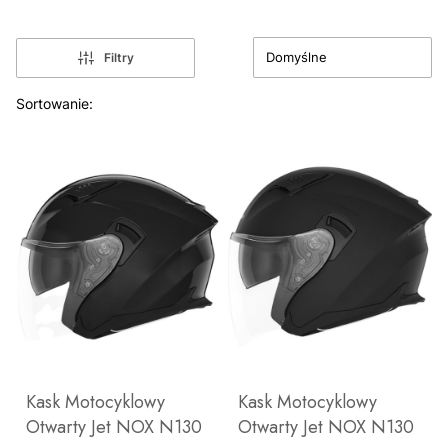
Domyślne
Filtry
Lista produktów
Sortowanie:
Kask Motocyklowy
Kask Motocyklowy
Otwarty Jet NOX N130
Otwarty Jet NOX N130