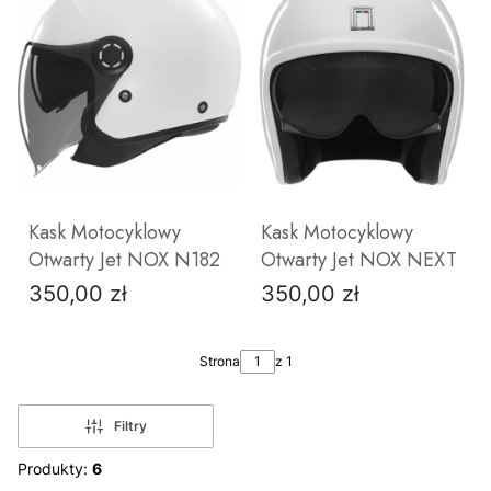
ZOBACZ PRODUKT
ZOBACZ PRODUKT
Kask Motocyklowy
Kask Motocyklowy
Otwarty Jet NOX N182
Otwarty Jet NOX NEXT
350,00 zł
350,00 zł
Cena
Cena
Strona
z 1
Filtry
Produkty:
6