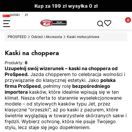
Kup za 199 zł wysyłka 0 zł
polski
zł
Zamów do 13.00 wyślemy dziś
Produ
Otwórz wyszuki
PROSPEED
Odzież i Akcesoria
Kaski motocyklowe
Kaski na choppera
Produkty:
6
Uzupełnij swój wizerunek – kaski na choppera od
ProSpeed.
Jazda chopperem to celebracja wolności i
przywiązanie do klasycznej estetyki. Jako
polska
firma ProSpeed
, pełnimy rolę
bezpośredniego
importera
kasków, które idealnie wpisują się w ten
klimat. Nasza oferta to starannie wyselekcjonowane
modele – od stylowych kasków typu Jet, przez
klasyczne "orzeszki", aż po kaski z pazurem, które
świetnie wyglądają w towarzystwie skórzanych sakw i
frędzli. Wybierz ochronę, która nie psuje Twojego
stylu, lecz staje się jego dopełnieniem.