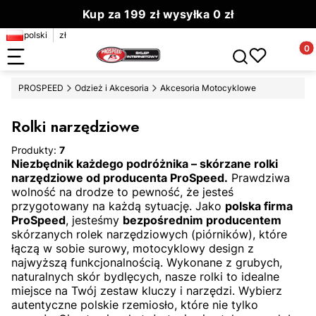
Kup za 199 zł wysyłka 0 zł
polski
zł
Zamów do 13.00 wyślemy dziś
Produ
Otwórz wyszuki
PROSPEED
Odzież i Akcesoria
Akcesoria Motocyklowe
Rolki narzędziowe
Produkty:
7
Niezbędnik każdego podróżnika – skórzane rolki
narzędziowe od producenta ProSpeed.
Prawdziwa
wolność na drodze to pewność,
że jesteś
przygotowany na każdą sytuację.
Jako
polska firma
ProSpeed
,
jesteśmy
bezpośrednim producentem
skórzanych rolek narzędziowych (piórników),
które
łączą w sobie surowy,
motocyklowy design z
najwyższą funkcjonalnością.
Wykonane z grubych,
naturalnych skór bydlęcych,
nasze rolki to idealne
miejsce na Twój zestaw kluczy i narzędzi.
Wybierz
autentyczne polskie rzemiosło,
które nie tylko