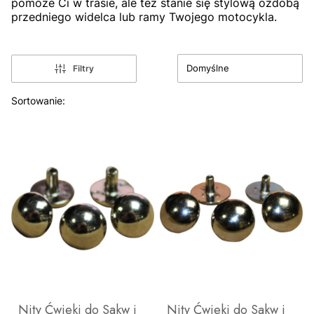
pomoże Ci w trasie,
ale też stanie się stylową ozdobą
przedniego widelca lub ramy Twojego motocykla.
Domyślne
Filtry
Lista produktów
Sortowanie:
Nity Ćwieki do Sakw i
Nity Ćwieki do Sakw i