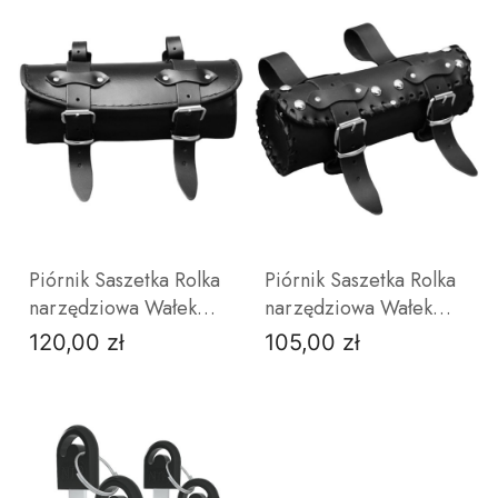
DO KOSZYKA
DO KOSZYKA
Piórnik Saszetka Rolka
Piórnik Saszetka Rolka
narzędziowa Wałek
narzędziowa Wałek
Motocyklowy Czarny
Motocyklowy Czarny
120,00 zł
105,00 zł
Cena
Cena