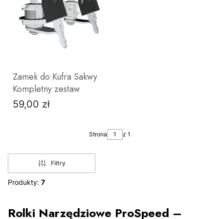
ZOBACZ PRODUKT
ZOBACZ PRODUKT
Zamek do Kufra Sakwy
Kompletny zestaw
59,00 zł
Cena
z
bez
z
z
frędzlami
ćwieków
ćwiekami
frędzlami
Strona
z 1
i
i
ćwiekami
ćwiekami
Filtry
Produkty:
7
DO KOSZYKA
Rolki Narzędziowe ProSpeed –