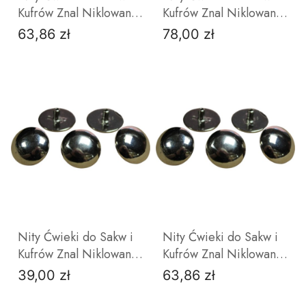
Kufrów Znal Niklowane
Kufrów Znal Niklowane
11 mm Zestaw 50 sztuk
14 mm Zestaw 50 sztuk
63,86 zł
78,00 zł
Cena
Cena
DO KOSZYKA
DO KOSZYKA
Nity Ćwieki do Sakw i
Nity Ćwieki do Sakw i
Kufrów Znal Niklowane
Kufrów Znal Niklowane
17 mm Zestaw 30 sztuk
17 mm Zestaw 50 sztuk
39,00 zł
63,86 zł
Cena
Cena