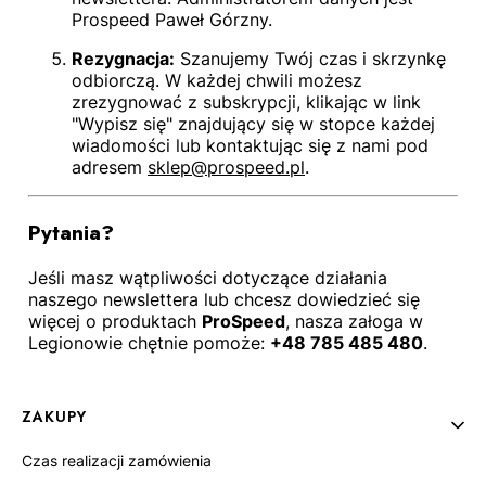
Prospeed Paweł Górzny.
Rezygnacja:
Szanujemy Twój czas i skrzynkę
odbiorczą. W każdej chwili możesz
zrezygnować z subskrypcji, klikając w link
"Wypisz się" znajdujący się w stopce każdej
wiadomości lub kontaktując się z nami pod
adresem
sklep@prospeed.pl
.
Pytania?
Jeśli masz wątpliwości dotyczące działania
naszego newslettera lub chcesz dowiedzieć się
więcej o produktach
ProSpeed
, nasza załoga w
Legionowie chętnie pomoże:
+48 785 485 480
.
Linki w stopce
ZAKUPY
Czas realizacji zamówienia