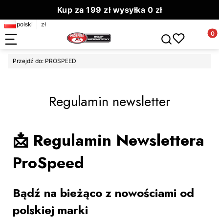
Kup za 199 zł wysyłka 0 zł
polski
zł
Zamów do 13.00 wyślemy dziś
Produ
Otwórz wyszuki
Przejdź do:
PROSPEED
Regulamin newsletter
📩 Regulamin Newslettera
ProSpeed
Bądź na bieżąco z nowościami od
polskiej marki