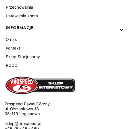
Przechowalnia
Ustawienia konta
INFORMACJE
O nas
Kontakt
Sklep Stacjonarny
RODO
Prospeed Paweł Górzny
ul. Olszankowa 13
05-119 Legionowo
sklep@prospeed.pl
+48 785 485 480