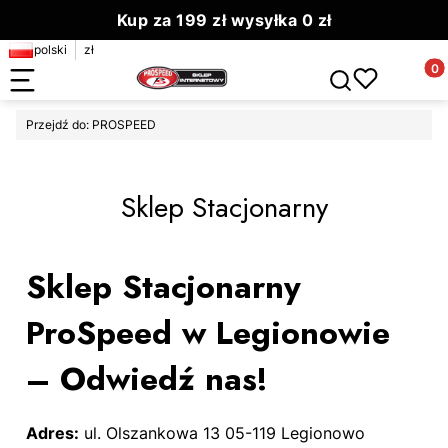
Kup za 199 zł wysyłka 0 zł
polski
zł
Zamów do 13.00 wyślemy dziś
Produ
Otwórz wyszuki
Przejdź do:
PROSPEED
Sklep Stacjonarny
Sklep Stacjonarny
ProSpeed w Legionowie
– Odwiedź nas!
Adres:
ul. Olszankowa 13 05-119 Legionowo