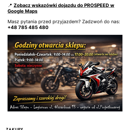
📍
Zobacz wskazówki dojazdu do PROSPEED w
Google Maps
Masz pytania przed przyjazdem? Zadzwoń do nas:
+48 785 485 480
Linki w stopce
ZAKUPY