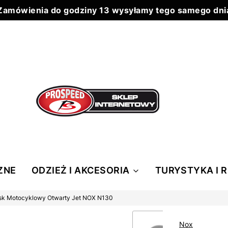
Zamówienia do godziny 13 wysyłamy tego samego dni
Do każdego zamówienia powyżej 199 zł wysyłka 0 zł
ZNE
ODZIEŻ I AKCESORIA
TURYSTYKA I 
sk Motocyklowy Otwarty Jet NOX N130
Nox