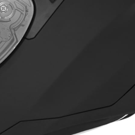
MOJE KONTO
INF
Logowanie
O na
Moje zamówienia
Kont
Przechowalnia
Skle
Ustawienia konta
ROD
Sklep internetowy
Shoper.pl