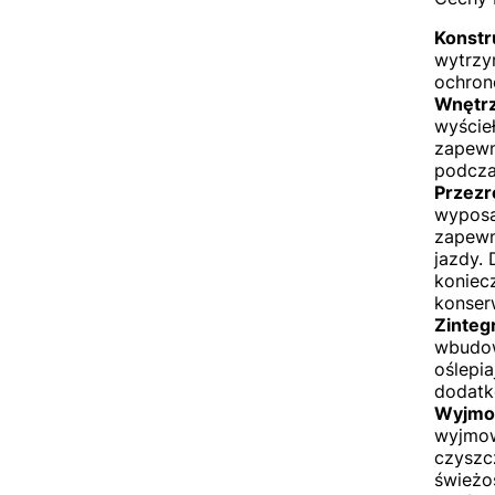
Konstr
wytrzy
ochron
Wnętrz
wyście
zapewn
podcza
Przezr
wyposa
zapewn
jazdy.
koniecz
konser
Zinteg
wbudow
oślepi
dodatk
Wyjmo
wyjmowa
czyszc
świeżo