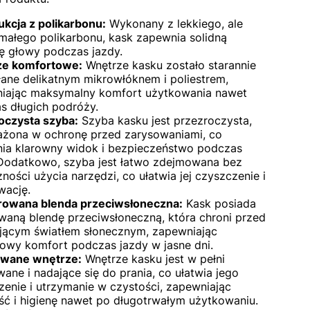
ukcja z polikarbonu:
Wykonany z lekkiego, ale
małego polikarbonu, kask zapewnia solidną
ę głowy podczas jazdy.
e komfortowe:
Wnętrze kasku zostało starannie
łane delikatnym mikrowłóknem i poliestrem,
iając maksymalny komfort użytkowania nawet
s długich podróży.
oczysta szyba:
Szyba kasku jest przezroczysta,
żona w ochronę przed zarysowaniami, co
ia klarowny widok i bezpieczeństwo podczas
 Dodatkowo, szyba jest łatwo zdejmowana bez
ności użycia narzędzi, co ułatwia jej czyszczenie i
wację.
rowana blenda przeciwsłoneczna:
Kask posiada
aną blendę przeciwsłoneczną, która chroni przed
ającym światłem słonecznym, zapewniając
owy komfort podczas jazdy w jasne dni.
wane wnętrze:
Wnętrze kasku jest w pełni
ne i nadające się do prania, co ułatwia jego
zenie i utrzymanie w czystości, zapewniając
ść i higienę nawet po długotrwałym użytkowaniu.