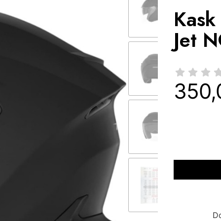
Kask
Jet 
350,
Cena
*
rozmiar
Wybierz
D