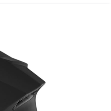
sz otrzymywać informacje o
yczącym Newslettera). Przetwarzanie danych odbywa