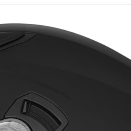
Newsletter
Podaj swój adres e-mail, jeżeli chce
nowościach i promocjach.
DOŁĄCZ DO NEWSLETTERA
Zapisując się, akceptujesz nasz ​
Regulamin
​​​ (w zakresie dot
się zgodnie z ​
Polityką prywatności
​​​.