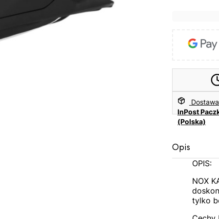
Dostaw
InPost Pacz
(Polska)
Opis
OPIS:
NOX KA
doskon
tylko b
Cechy 