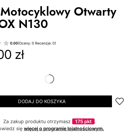
 Motocyklowy Otwarty
NOX N130
0.00
(Oceny: 0 Recenzje: 0)
00 zł
DODAJ DO KOSZYKA
Za zakup produktu otrzymasz
175 pkt
.
owiedz się
więcej o programie lojalnościowym.