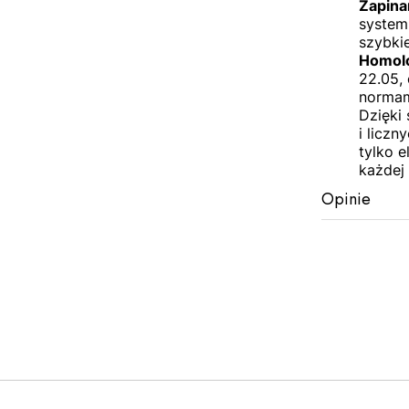
Zapina
system
szybkie
Homolo
22.05,
normam
Dzięki
i licz
tylko 
każdej
Opinie