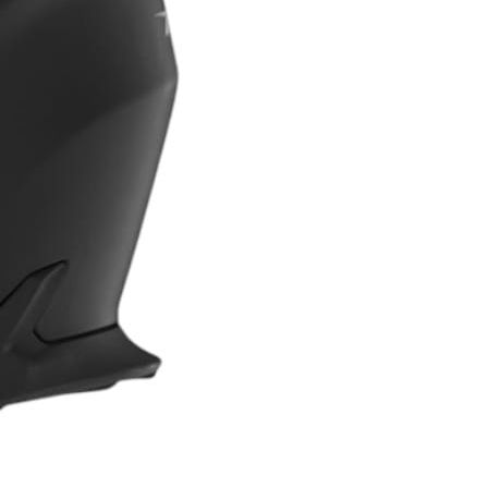
ORMACJE
DANE KONTAKTOWE
s
akt
Prospeed Paweł Górzny
p Stacjonarny
ul. Olszankowa 13
05-119 Legionowo
O
sklep@prospeed.pl
+48 785 485 480
NIP: 8941867356
REGON: 142460906