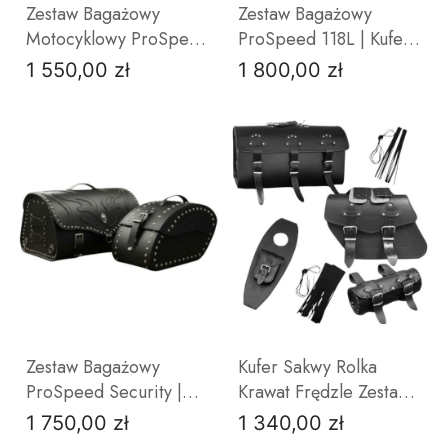
Zestaw Bagażowy
Zestaw Bagażowy
Motocyklowy ProSpeed
ProSpeed 118L | Kufer
| Kufer 42L + Sakwy
66L Zamek + Sakwy
1 550,00 zł
1 800,00 zł
Cena
Cena
36L Płomienie | Polska
Orzeł | Polska
Produkcja
Produkcja
DO KOSZYKA
ZOBACZ PRODUKT
Zestaw Bagażowy
Kufer Sakwy Rolka
ProSpeed Security |
Krawat Frędzle Zestaw
Kufer Skórzany 42L +
Honda Rebel
1 750,00 zł
1 340,00 zł
Cena
Cena
Sakwy z Zamkiem 50L |