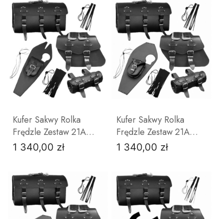
DO KOSZYKA
DO KOSZYKA
Kufer Sakwy Rolka
Kufer Sakwy Rolka
Frędzle Zestaw 21A
Frędzle Zestaw 21A
YAMAHA VIRAGO 125
YAMAHA VIRAGO 535
1 340,00 zł
1 340,00 zł
Cena
Cena