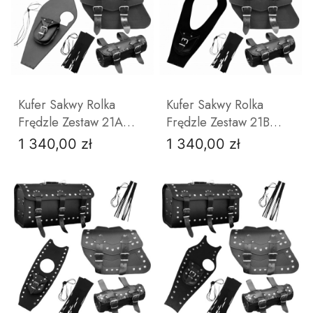
DO KOSZYKA
DO KOSZYKA
Kufer Sakwy Rolka
Kufer Sakwy Rolka
Frędzle Zestaw 21A
Frędzle Zestaw 21B
YAMAHA VIRAGO 750
JUNAK 131
1 340,00 zł
1 340,00 zł
Cena
Cena
DO KOSZYKA
DO KOSZYKA