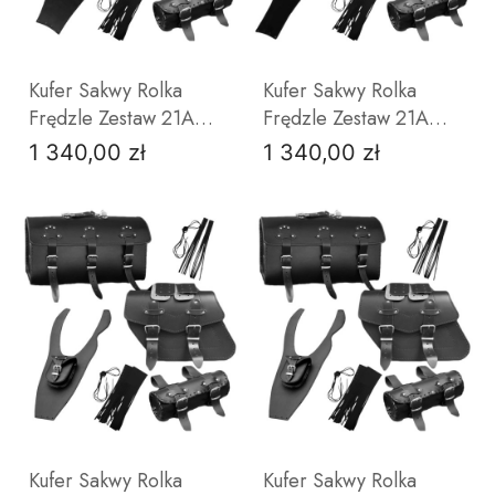
Kufer Sakwy Rolka
Kufer Sakwy Rolka
Frędzle Zestaw 21A
Frędzle Zestaw 21A
Junak M12
Junak M16
1 340,00 zł
1 340,00 zł
Cena
Cena
DO KOSZYKA
DO KOSZYKA
Kufer Sakwy Rolka
Kufer Sakwy Rolka