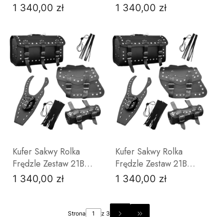
JUNAK M16
YAMAHA DRAG STAR
1 340,00 zł
1 340,00 zł
Cena
Cena
1100
DO KOSZYKA
DO KOSZYKA
Kufer Sakwy Rolka
Kufer Sakwy Rolka
Frędzle Zestaw 21B
Frędzle Zestaw 21B
YAMAHA DRAG STAR
YAMAHA DRAG STAR
1 340,00 zł
1 340,00 zł
Cena
Cena
125
650
Strona
z 3