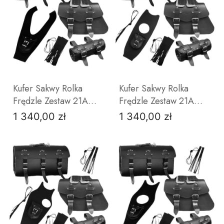
ZOBACZ PRODUKT
ZOBACZ PRODUKT
Kufer Sakwy Rolka
Kufer Sakwy Rolka
Frędzle Zestaw 21A
Frędzle Zestaw 21A
Junak 131
Junak M11
1 340,00 zł
1 340,00 zł
Cena
Cena
bez
z
z
bez
z
z
ćwieków
ćwiekami
frędzlami
ćwieków
ćwiekami
frędzlami
i
i
ćwiekami
ćwiekami
DO KOSZYKA
DO KOSZYKA