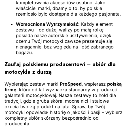
kompletowania akcesoriów osobno. Jako
właściciel marki, dbamy o to, by polskie
rzemiosło było dostępne dla każdego pasjonata.
Wzmocniona Wytrzymałość:
Każdy element
zestawu – od dużej walizy po małą rolkę –
posiada nasze autorskie usztywnienia, dzięki
czemu Twój motocykl zawsze prezentuje się
nienagannie, bez względu na ilość zabranego
bagażu.
Zaufaj polskiemu producentowi – ubiór dla
motocykla z duszą
Wybierając zestaw marki
ProSpeed
, wspierasz
polską
firmę
, która od lat wyznacza standardy w produkcji
galanterii motocyklowej. Nasze zestawy to hołd dla
tradycji, gdzie gruba skóra, mocne nici i stalowe
okucia tworzą produkt na lata. Spraw, by Twój
motocykl opowiadał historię o jakości i pasji – wybierz
kompletny ubiór skórzany bezpośrednio od
producenta.