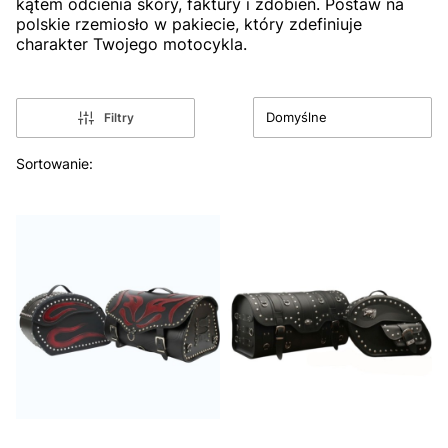
kątem odcienia skóry, faktury i zdobień. Postaw na
polskie rzemiosło w pakiecie, który zdefiniuje
charakter Twojego motocykla.
Domyślne
Filtry
Lista produktów
Sortowanie: