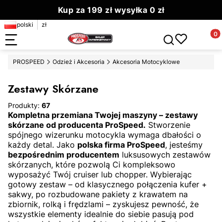
Kup za 199 zł wysyłka 0 zł
polski
zł
Zamów do 13.00 wyślemy dziś
Produ
Otwórz wyszuki
PROSPEED
Odzież i Akcesoria
Akcesoria Motocyklowe
Zestawy Skórzane
Produkty:
67
Kompletna przemiana Twojej maszyny – zestawy
skórzane od producenta ProSpeed.
Stworzenie
spójnego wizerunku motocykla wymaga dbałości o
każdy detal. Jako
polska firma ProSpeed
, jesteśmy
bezpośrednim producentem
luksusowych zestawów
skórzanych, które pozwolą Ci kompleksowo
wyposażyć Twój cruiser lub chopper. Wybierając
gotowy zestaw – od klasycznego połączenia kufer +
sakwy, po rozbudowane pakiety z krawatem na
zbiornik, rolką i frędzlami – zyskujesz pewność, że
wszystkie elementy idealnie do siebie pasują pod