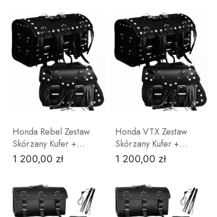
Polska Produkcja
Tak
Nie
DO KOSZYKA
DO KOSZYKA
Honda Rebel Zestaw
Honda VTX Zestaw
Skórzany Kufer +
Skórzany Kufer +
Sakwy Chopper
Sakwy Chopper
1 200,00 zł
1 200,00 zł
Cena
Cena
Cruiser
Cruiser