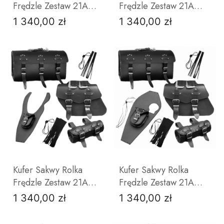
Frędzle Zestaw 21A
Frędzle Zestaw 21A
YAMAHA DRAG STAR
YAMAHA DRAG STAR
1 340,00 zł
1 340,00 zł
Cena
Cena
1100
125
DO KOSZYKA
DO KOSZYKA
Kufer Sakwy Rolka
Kufer Sakwy Rolka
Frędzle Zestaw 21A
Frędzle Zestaw 21A
YAMAHA DRAG STAR
YAMAHA VIRAGO
1 340,00 zł
1 340,00 zł
Cena
Cena
650
1100