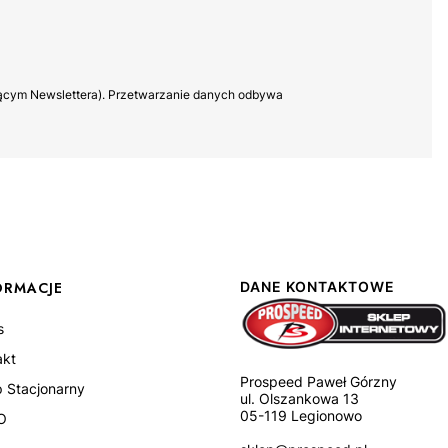
yczącym Newslettera). Przetwarzanie danych odbywa
ORMACJE
DANE KONTAKTOWE
s
akt
Prospeed Paweł Górzny
p Stacjonarny
ul. Olszankowa 13
05-119 Legionowo
O