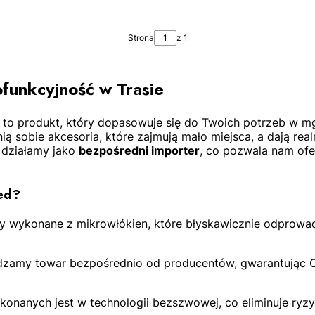
Strona
z 1
funkcyjność w Trasie
a to produkt, który dopasowuje się do Twoich potrzeb w m
ią sobie akcesoria, które zajmują mało miejsca, a dają r
DO KOSZYKA
h działamy jako
bezpośredni importer
, co pozwala nam of
ed?
y wykonane z mikrowłókien, które błyskawicznie odprowad
dzamy towar bezpośrednio od producentów, gwarantując Ci
onanych jest w technologii bezszwowej, co eliminuje ryz