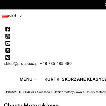
polski
zł
sklep@prospeed.pl
+48 785 485 480
MENU
KURTKI SKÓRZANE KLASYC
PROSPEED
Odzież i Akcesoria
Odzież motocyklowa
Chusty Motoc
Chusty Motocyklowe