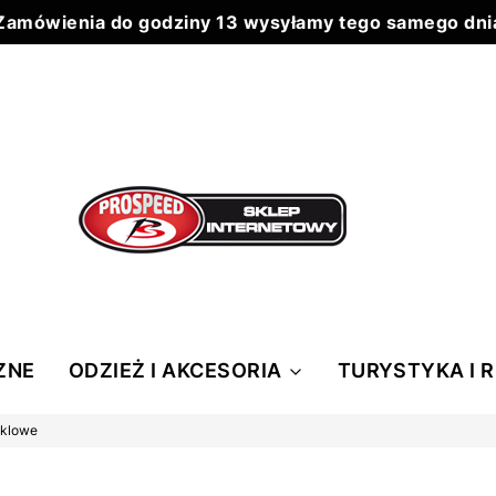
Zamówienia do godziny 13 wysyłamy tego samego dni
Do każdego zamówienia powyżej 199 zł wysyłka 0 zł
ZNE
ODZIEŻ I AKCESORIA
TURYSTYKA I 
yklowe