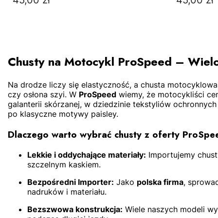
45,00 zł
45,00 zł
Chusty na Motocykl ProSpeed – Wielo
Na drodze liczy się elastyczność, a chusta motocyklow
czy osłona szyi. W
ProSpeed
wiemy, że motocykliści cen
DO KOSZYKA
galanterii skórzanej, w dziedzinie tekstyliów ochronnyc
po klasyczne motywy paisley.
Dlaczego warto wybrać chusty z oferty ProSpe
Lekkie i oddychające materiały:
Importujemy chust
szczelnym kaskiem.
Bezpośredni Importer:
Jako
polska firma
, sprowa
nadruków i materiału.
Bezszwowa konstrukcja:
Wiele naszych modeli wyk