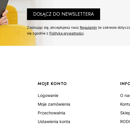
DOŁĄCZ DO NEWSLETTERA
Zapisując się, akceptujesz nasz ​
Regulamin
​​​ (w zakresie dot
się zgodnie z ​
Polityką prywatności
​​​.
MOJE KONTO
INF
Logowanie
O na
Moje zamówienia
Kont
Przechowalnia
Skle
Ustawienia konta
ROD