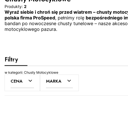
Produkty:
2
Wyraź siebie i chroń się przed wiatrem – chusty moto
polska firma ProSpeed
, pełnimy rolę
bezpośredniego i
bandan po nowoczesne chusty tunelowe – nasze akcesori
motocyklowego pazura.
Filtry
w kategorii: Chusty Motocyklowe
CENA
MARKA
Lista produktów