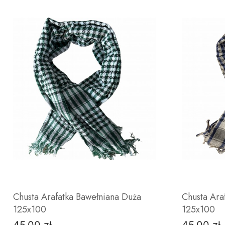
Chusta Arafatka Bawełniana Duża
Chusta Ara
125x100
125x100
Cena
Cena