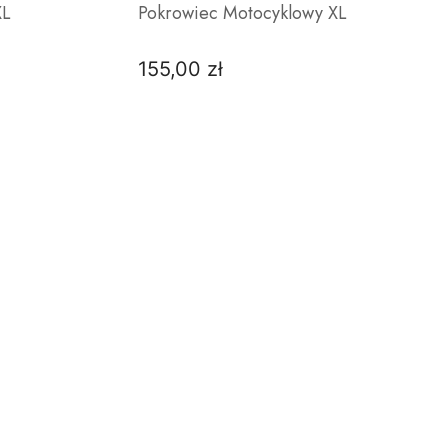
XL
Pokrowiec Motocyklowy XL
155,00 zł
Cena
DO KOSZYKA