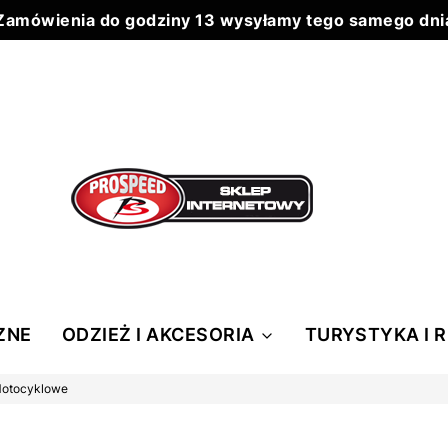
Zamówienia do godziny 13 wysyłamy tego samego dni
Do każdego zamówienia powyżej 199 zł wysyłka 0 zł
ZNE
ODZIEŻ I AKCESORIA
TURYSTYKA I 
otocyklowe