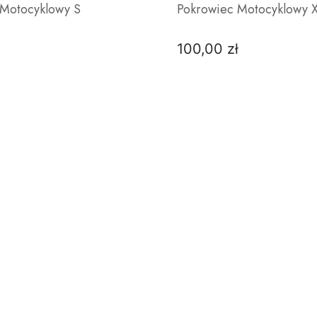
 Motocyklowy S
Pokrowiec Motocyklowy 
100,00 zł
Cena
DO KOSZYKA
DO KOSZYKA