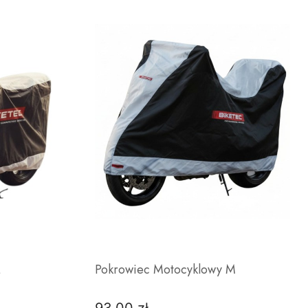
L
Pokrowiec Motocyklowy M
Cena