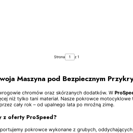
Strona
z 1
woja Maszyna pod Bezpiecznym Przykr
ksi wrogowie chromów oraz skórzanych dodatków. W
ProSpe
cej niż tylko tani materiał. Nasze pokrowce motocyklowe
rzez cały rok – od upalnego lata po mroźną zimę.
y z oferty ProSpeed?
portujemy pokrowce wykonane z grubych, oddychających t