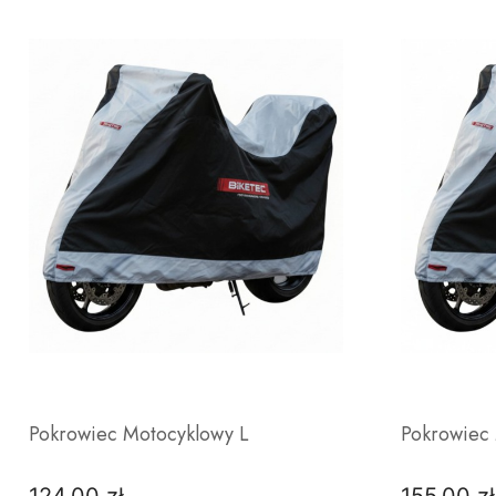
Pokrowiec Motocyklowy L
Pokrowiec
Cena
Cena