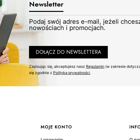
Newsletter
Podaj swój adres e-mail, jeżeli chce
nowościach i promocjach.
DOŁĄCZ DO NEWSLETTERA
Zapisując się, akceptujesz nasz ​
Regulamin
​​​ (w zakresie dot
się zgodnie z ​
Polityką prywatności
​​​.
MOJE KONTO
INF
Logowanie
O na