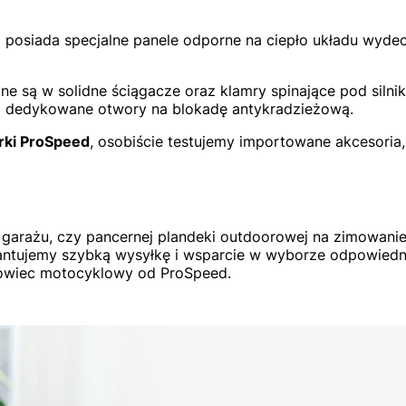
 posiada specjalne panele odporne na ciepło układu wyde
są w solidne ściągacze oraz klamry spinające pod silnik
eż dedykowane otwory na blokadę antykradzieżową.
arki ProSpeed
, osobiście testujemy importowane akcesoria
 garażu, czy pancernej plandeki outdoorowej na zimowani
antujemy szybką wysyłkę i wsparcie w wyborze odpowiedn
rowiec motocyklowy od ProSpeed.