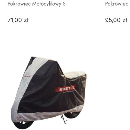
Pokrowiec Motocyklowy S
Pokrowiec
71,00 zł
95,00 zł
Cena
Cena
DO KOSZYKA