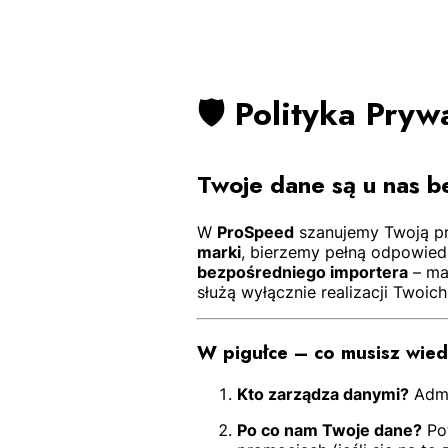
🛡 Polityka Pry
Twoje dane są u nas b
W
ProSpeed
szanujemy Twoją pr
marki
, bierzemy pełną odpowied
bezpośredniego importera
– ma
służą wyłącznie realizacji Twoic
W pigułce – co musisz wied
Kto zarządza danymi?
Admi
Po co nam Twoje dane?
Pot