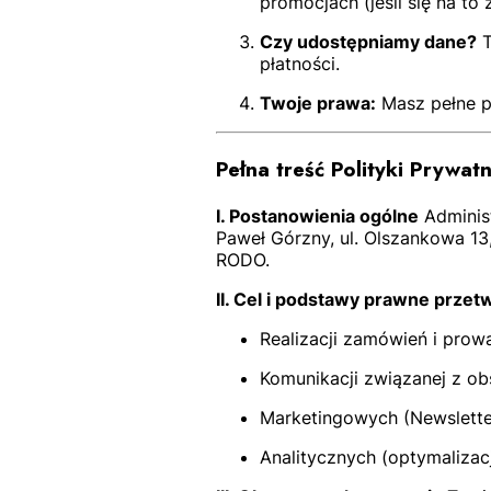
promocjach (jeśli się na to 
Czy udostępniamy dane?
T
płatności.
Twoje prawa:
Masz pełne pr
Pełna treść Polityki Prywat
I. Postanowienia ogólne
Adminis
Paweł Górzny, ul. Olszankowa 1
RODO.
II. Cel i podstawy prawne prze
Realizacji zamówień i prow
Komunikacji związanej z obs
Marketingowych (Newsletter
Analitycznych (optymaliza