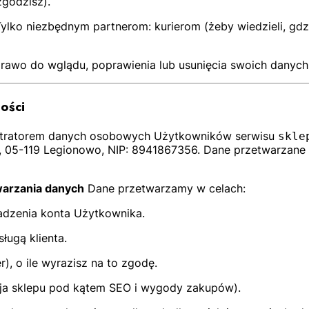
zgodzisz).
ylko niezbędnym partnerom: kurierom (żeby wiedzieli, gd
awo do wglądu, poprawienia lub usunięcia swoich danych 
ności
tratorem danych osobowych Użytkowników serwisu
skle
3, 05-119 Legionowo, NIP: 8941867356. Dane przetwarzane
twarzania danych
Dane przetwarzamy w celach:
adzenia konta Użytkownika.
ługą klienta.
), o ile wyrazisz na to zgodę.
cja sklepu pod kątem SEO i wygody zakupów).