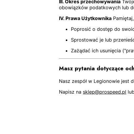
III. Okres przechowywania
Twoje
obowiązków podatkowych lub do
IV. Prawa Użytkownika
Pamiętaj
Poprosić o dostęp do swoi
Sprostować je lub przenieś
Zażądać ich usunięcia ("p
Masz pytania dotyczące oc
Nasz zespół w Legionowie jest d
Napisz na
sklep@prospeed.pl
lu