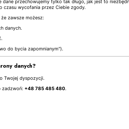
 dane przechowujemy tylko tak długo, jak jest to niezbędn
 czasu wycofania przez Ciebie zgody.
, że zawsze możesz:
ch danych.
ć.
rawo do bycia zapomnianym").
hrony danych?
o Twojej dyspozycji.
b zadzwoń:
+48 785 485 480
.