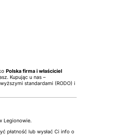
ako
P
olska firma i właściciel
sz. Kupując u nas –
jwyższymi standardami (RODO) i
w Legionowie.
ć płatność lub wysłać Ci info o