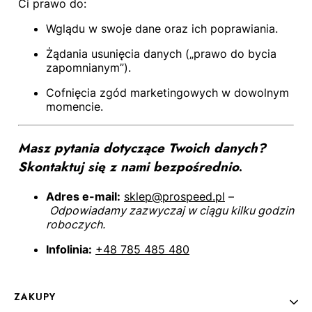
Ci prawo do:
Wglądu w swoje dane oraz ich poprawiania.
Żądania usunięcia danych („prawo do bycia
zapomnianym”).
Cofnięcia zgód marketingowych w dowolnym
momencie.
Masz pytania dotyczące Twoich danych?
Skontaktuj się z nami bezpośrednio
.
Adres e-mail:
sklep@prospeed.pl
–
Odpowiadamy zazwyczaj w ciągu kilku godzin
roboczych.
Infolinia:
+48 785 485 480
Linki w stopce
ZAKUPY