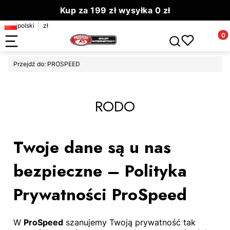
Kup za 199 zł wysyłka 0 zł
polski
zł
Zamów do 13.00 wyślemy dziś
Produ
Otwórz wyszuki
Przejdź do:
PROSPEED
RODO
Twoje dane są u nas
bezpieczne – Polityka
Prywatności ProSpeed
W
ProSpeed
szanujemy Twoją prywatność tak