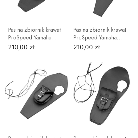
Pas na zbiornik krawat
Pas na zbiornik krawat
ProSpeed Yamaha
ProSpeed Yamaha
Virago 1100
Virago 125
210,00 zł
210,00 zł
Cena
Cena
bez
z
ćwieków
ćwiekami
ZOBACZ PRODUKT
ZOBACZ PRODUKT