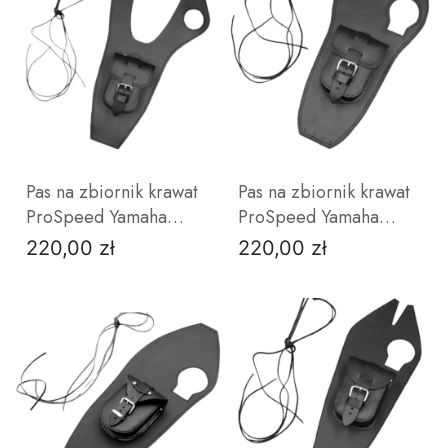
ZOBACZ PRODUKT
ZOBACZ PRODUKT
Pas na zbiornik krawat
Pas na zbiornik krawat
ProSpeed Yamaha
ProSpeed Yamaha
Drag Star XVS 650
Virago 1100
220,00 zł
220,00 zł
Cena
Cena
bez
z
bez
z
ćwieków
ćwiekami
ćwieków
ćwiekami
ZOBACZ PRODUKT
ZOBACZ PRODUKT