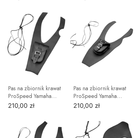
ZOBACZ PRODUKT
ZOBACZ PRODUKT
Pas na zbiornik krawat
Pas na zbiornik krawat
ProSpeed Yamaha
ProSpeed Yamaha
Drag Star XVS 125
Drag Star XVS 650
210,00 zł
210,00 zł
Cena
Cena
bez
z
ćwieków
ćwiekami