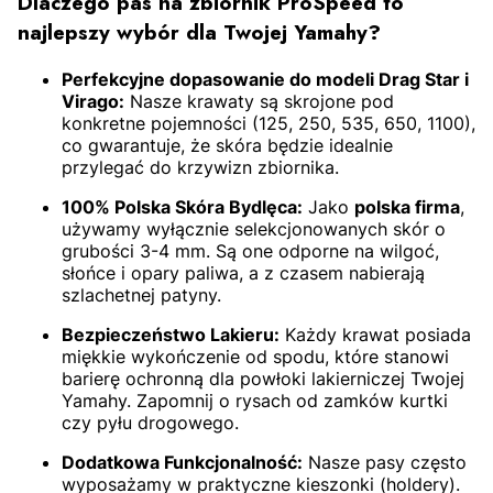
Dlaczego pas na zbiornik ProSpeed to
najlepszy wybór dla Twojej Yamahy?
Perfekcyjne dopasowanie do modeli Drag Star i
Virago:
Nasze krawaty są skrojone pod
konkretne pojemności (125, 250, 535, 650, 1100),
co gwarantuje, że skóra będzie idealnie
przylegać do krzywizn zbiornika.
100% Polska Skóra Bydlęca:
Jako
polska firma
,
używamy wyłącznie selekcjonowanych skór o
grubości 3-4 mm. Są one odporne na wilgoć,
słońce i opary paliwa, a z czasem nabierają
szlachetnej patyny.
Bezpieczeństwo Lakieru:
Każdy krawat posiada
miękkie wykończenie od spodu, które stanowi
barierę ochronną dla powłoki lakierniczej Twojej
Yamahy. Zapomnij o rysach od zamków kurtki
czy pyłu drogowego.
Dodatkowa Funkcjonalność:
Nasze pasy często
wyposażamy w praktyczne kieszonki (holdery).