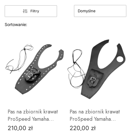
Domyślne
Filtry
Lista produktów
Sortowanie:
Pas na zbiornik krawat
Pas na zbiornik krawat
ProSpeed Yamaha
ProSpeed Yamaha
Drag Star XVS 1100
Drag Star XVS 1100
210,00 zł
220,00 zł
Cena
Cena