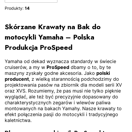
Produkty:
14
ZOBACZ PRODUKT
ZOBACZ PRODUKT
Skórzane Krawaty na Bak do
motocykli Yamaha – Polska
Produkcja ProSpeed
Yamaha od dekad wyznacza standardy w świecie
cruiserów, a my w
ProSpeed
dbamy o to, by te
maszyny zyskały godne akcesoria. Jako
polski
bez
z
bez
z
producent
, z wielką starannością podchodzimy do
ćwieków
ćwiekami
ćwieków
ćwiekami
projektowania pasów na zbiornik dla modeli serii XV
oraz XVS. Rozumiemy, że pas musi nie tylko pięknie
wyglądać, ale też być precyzyjnie dopasowany do
charakterystycznych zegarów i wlewów paliwa
montowanych na bakach Yamahy. Nasze krawaty to
efekt połączenia pasji do motocykli i tradycyjnego
kaletnictwa.