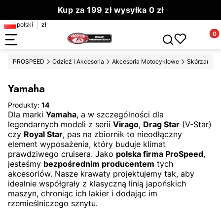
Kup za 199 zł wysyłka 0 zł
polski
zł
Zamów do 13.00 wyślemy dziś
Produ
Otwórz wyszuki
PROSPEED
Odzież i Akcesoria
Akcesoria Motocyklowe
Skórzane kr
Yamaha
Produkty:
14
Dla marki
Yamaha
, a w szczególności dla
legendarnych modeli z serii
Virago
,
Drag Star
(V-Star)
czy
Royal Star
, pas na zbiornik to nieodłączny
element wyposażenia, który buduje klimat
prawdziwego cruisera. Jako
polska firma ProSpeed
,
jesteśmy
bezpośrednim producentem
tych
akcesoriów. Nasze krawaty projektujemy tak, aby
idealnie współgrały z klasyczną linią japońskich
maszyn, chroniąc ich lakier i dodając im
rzemieślniczego sznytu.