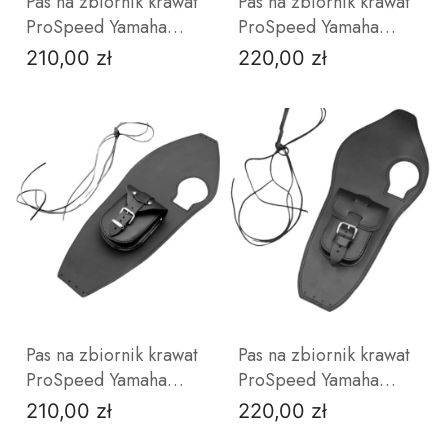
Pas na zbiornik krawat
Pas na zbiornik krawat
ProSpeed Yamaha
ProSpeed Yamaha
Virago 535
Virago 535
210,00 zł
220,00 zł
Cena
Cena
bez
z
bez
z
ćwieków
ćwiekami
ćwieków
ćwiekami
ZOBACZ PRODUKT
ZOBACZ PRODUKT
Pas na zbiornik krawat
Pas na zbiornik krawat
ProSpeed Yamaha
ProSpeed Yamaha
Virago 750
Virago 750
210,00 zł
220,00 zł
Cena
Cena
bez
z