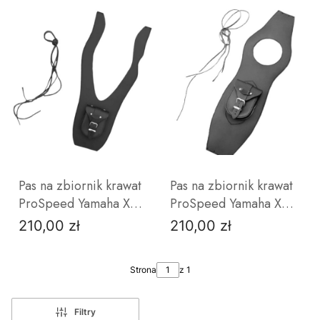
ćwieków
ćwiekami
ZOBACZ PRODUKT
ZOBACZ PRODUKT
Pas na zbiornik krawat
Pas na zbiornik krawat
ProSpeed Yamaha XV
ProSpeed Yamaha XVS
1600 Wild Star
1300 Midnight Star
210,00 zł
210,00 zł
Cena
Cena
bez
z
ćwieków
ćwiekami
Strona
z 1
Filtry