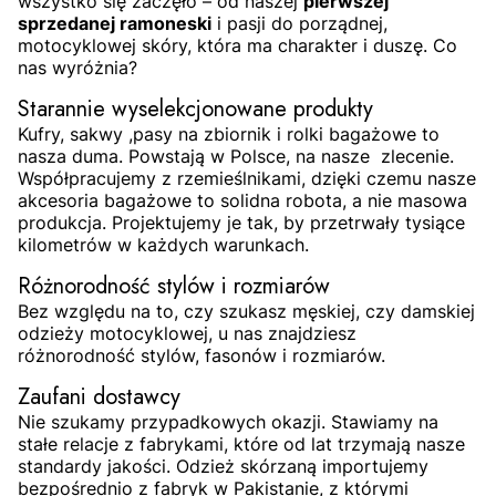
wszystko się zaczęło – od naszej
pierwszej
sprzedanej ramoneski
i pasji do porządnej,
motocyklowej skóry, która ma charakter i duszę. Co
nas wyróżnia?
Starannie wyselekcjonowane produkty
Kufry, sakwy ,pasy na zbiornik i rolki bagażowe to
nasza duma. Powstają w Polsce, na nasze zlecenie.
Współpracujemy z rzemieślnikami, dzięki czemu nasze
akcesoria bagażowe to solidna robota, a nie masowa
produkcja. Projektujemy je tak, by przetrwały tysiące
kilometrów w każdych warunkach.
Różnorodność stylów i rozmiarów
Bez względu na to, czy szukasz męskiej, czy damskiej
odzieży motocyklowej, u nas znajdziesz
różnorodność stylów, fasonów i rozmiarów.
Zaufani dostawcy
Nie szukamy przypadkowych okazji. Stawiamy na
stałe relacje z fabrykami, które od lat trzymają nasze
standardy jakości. Odzież skórzaną importujemy
bezpośrednio z fabryk w Pakistanie, z którymi