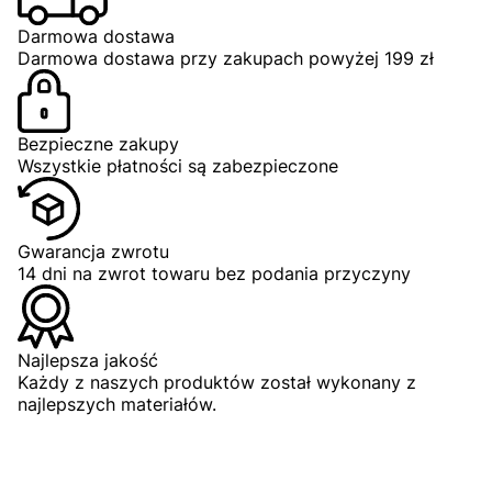
Darmowa dostawa
ZOBACZ PRODUKT
Darmowa dostawa przy zakupach powyżej 199 zł
Bezpieczne zakupy
Wszystkie płatności są zabezpieczone
Gwarancja zwrotu
S
M
L
XL
2XL
3XL
14 dni na zwrot towaru bez podania przyczyny
Najlepsza jakość
Każdy z naszych produktów został wykonany z
najlepszych materiałów.