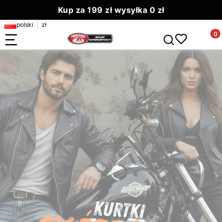
Kup za 199 zł wysyłka 0 zł
polski
zł
Zamów do 13.00 wyślemy dziś
Produ
Otwórz wyszuki