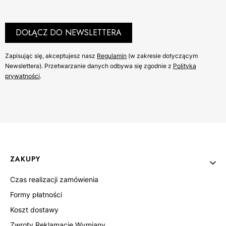
DOŁĄCZ DO NEWSLETTERA
Zapisując się, akceptujesz nasz ​
Regulamin
​​​ (w zakresie dotyczącym
Newslettera). Przetwarzanie danych odbywa się zgodnie z ​
Polityką
prywatności
​​​.
Linki w stopce
ZAKUPY
Czas realizacji zamówienia
Formy płatności
Koszt dostawy
Zwroty Reklamacje Wymiany