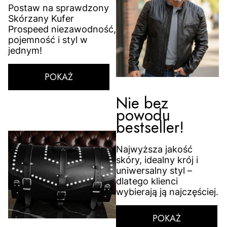
Postaw na sprawdzony
Skórzany Kufer
Prospeed niezawodność,
pojemność i styl w
jednym!
POKAŻ
Nie bez
powodu
bestseller!
Najwyższa jakość
skóry, idealny krój i
uniwersalny styl –
dlatego klienci
wybierają ją najczęściej.
POKAŻ