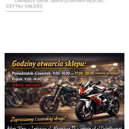
ciaśniejszy zakręt. Słońce przedziera się przez
CZYTAJ CAŁOŚĆ
gęste korony drzew, a rytmiczny mruk silnika niesie
się po cichych, dzikich dolinach. Gdy wyjeżdżasz na
otwartą przestrzeń, przed Twoimi oczami
rozpościera się bezkres bieszczadzkich połonin,
skąpanych w ciepłym, późnoletnim świetle.
Zatrzymujesz się na punkt widokowy, wyłączasz
zapłon i po prostu chłoniesz tę ciszę. Bieszczady to
nie jest zwykły cel podróży – to stan umysłu i
absolutny klasyk na mapie każdego polskiego
motocyklisty.