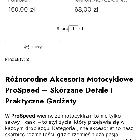
Bezprzewodowa z
główkę ramy USB X-
160,00 zł
68,00 zł
Cena
Cena
Funkcją Powerbanka
Grip
Strona
z 1
Filtry
Produkty:
2
DO KOSZYKA
DO KOSZYKA
Różnorodne Akcesoria Motocyklowe
ProSpeed – Skórzane Detale i
Praktyczne Gadżety
W
ProSpeed
wiemy,
że motocyklizm to nie tylko
sakwy i kaski – to styl życia,
który przejawia się w
każdym drobiazgu.
Kategoria „Inne akcesoria” to nasz
skarbiec rozmaitości,
gdzie rzemieślnicza pasja