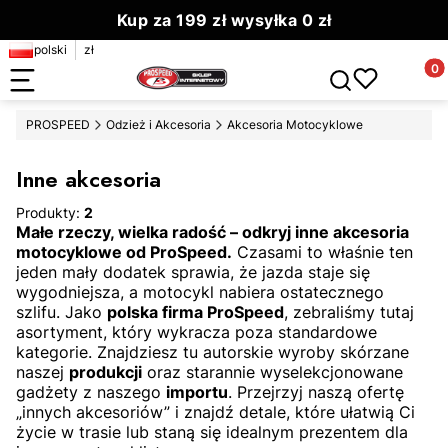
Kup za 199 zł wysyłka 0 zł
polski
zł
Zamów do 13.00 wyślemy dziś
Produ
Otwórz wyszuki
PROSPEED
Odzież i Akcesoria
Akcesoria Motocyklowe
Inne akcesoria
Produkty:
2
Małe rzeczy, wielka radość – odkryj inne akcesoria
motocyklowe od ProSpeed.
Czasami to właśnie ten
jeden mały dodatek sprawia,
że jazda staje się
wygodniejsza,
a motocykl nabiera ostatecznego
szlifu.
Jako
polska firma ProSpeed
,
zebraliśmy tutaj
asortyment,
który wykracza poza standardowe
kategorie.
Znajdziesz tu autorskie wyroby skórzane
naszej
produkcji
oraz starannie wyselekcjonowane
gadżety z naszego
importu
.
Przejrzyj naszą ofertę
„innych akcesoriów” i znajdź detale,
które ułatwią Ci
życie w trasie lub staną się idealnym prezentem dla