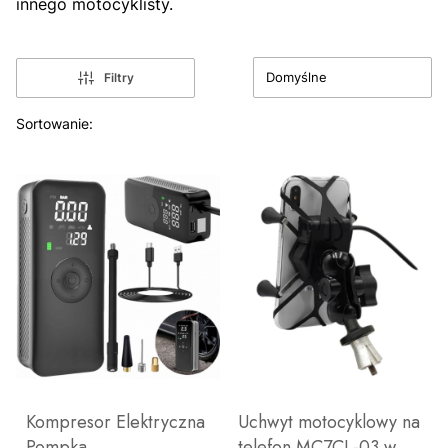
innego motocyklisty.
Domyślne
Filtry
Lista produktów
Sortowanie:
Kompresor Elektryczna
Uchwyt motocyklowy na
Pompka
telefon MC7CL-03 w