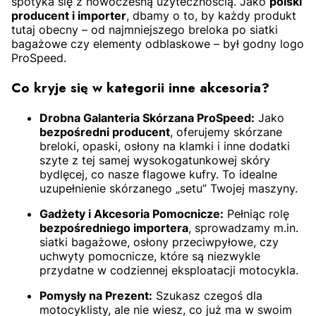
spotyka się z nowoczesną użytecznością.
Jako
polski
producent i importer
,
dbamy o to,
by każdy produkt
tutaj obecny – od najmniejszego breloka po siatki
bagażowe czy elementy odblaskowe – był godny logo
ProSpeed.
Co kryje się w kategorii inne akcesoria?
Drobna Galanteria Skórzana ProSpeed:
Jako
bezpośredni producent
,
oferujemy skórzane
breloki,
opaski,
osłony na klamki i inne dodatki
szyte z tej samej wysokogatunkowej skóry
bydlęcej,
co nasze flagowe kufry.
To idealne
uzupełnienie skórzanego „setu” Twojej maszyny.
Gadżety i Akcesoria Pomocnicze:
Pełniąc rolę
bezpośredniego importera
,
sprowadzamy m.in.
siatki bagażowe, osłony przeciwpyłowe, czy
uchwyty pomocnicze, które są niezwykle
przydatne w codziennej eksploatacji motocykla.
Pomysły na Prezent:
Szukasz czegoś dla
motocyklisty, ale nie wiesz, co już ma w swoim