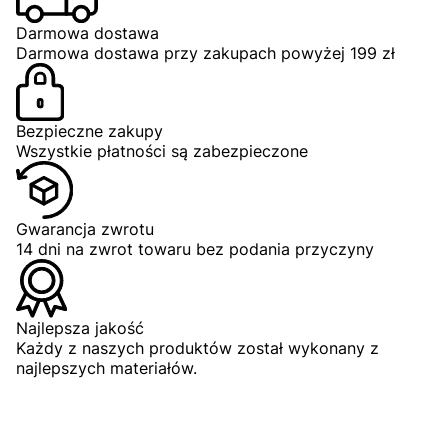
Darmowa dostawa
ZOBACZ PRODUKT
Darmowa dostawa przy zakupach powyżej 199 zł
Bezpieczne zakupy
Wszystkie płatności są zabezpieczone
Gwarancja zwrotu
S
M
L
XL
2XL
3XL
14 dni na zwrot towaru bez podania przyczyny
Najlepsza jakość
Każdy z naszych produktów został wykonany z
najlepszych materiałów.