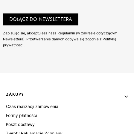
DOŁĄCZ DO NEWSLETTERA
Zapisując się, akceptujesz nasz ​
Regulamin
​​​ (w zakresie dotyczącym
Newslettera). Przetwarzanie danych odbywa się zgodnie z ​
Polityką
prywatności
​​​.
Linki w stopce
ZAKUPY
Czas realizacji zamówienia
Formy płatności
Koszt dostawy
Zwroty Reklamacje Wymiany