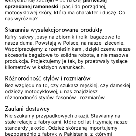
wszystko się zaczęło – od naszej
pierwszej
sprzedanej ramoneski
i pasji do porządnej,
motocyklowej skóry, która ma charakter i duszę. Co
nas wyróżnia?
Starannie wyselekcjonowane produkty
Kufry, sakwy ,pasy na zbiornik i rolki bagażowe to
nasza duma. Powstają w Polsce, na nasze zlecenie.
Współpracujemy z rzemieślnikami, dzięki czemu nasze
akcesoria bagażowe to solidna robota, a nie masowa
produkcja. Projektujemy je tak, by przetrwały tysiące
kilometrów w każdych warunkach.
Różnorodność stylów i rozmiarów
Bez względu na to, czy szukasz męskiej, czy damskiej
odzieży motocyklowej, u nas znajdziesz
różnorodność stylów, fasonów i rozmiarów.
Zaufani dostawcy
Nie szukamy przypadkowych okazji. Stawiamy na
stałe relacje z fabrykami, które od lat trzymają nasze
standardy jakości. Odzież skórzaną importujemy
bezpośrednio z fabryk w Pakistanie, z którymi