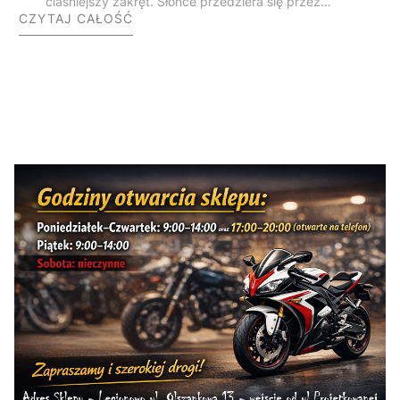
ciaśniejszy zakręt. Słońce przedziera się przez
CZYTAJ CAŁOŚĆ
gęste korony drzew, a rytmiczny mruk silnika niesie
się po cichych, dzikich dolinach. Gdy wyjeżdżasz na
otwartą przestrzeń, przed Twoimi oczami
rozpościera się bezkres bieszczadzkich połonin,
skąpanych w ciepłym, późnoletnim świetle.
Zatrzymujesz się na punkt widokowy, wyłączasz
zapłon i po prostu chłoniesz tę ciszę. Bieszczady to
nie jest zwykły cel podróży – to stan umysłu i
absolutny klasyk na mapie każdego polskiego
motocyklisty.