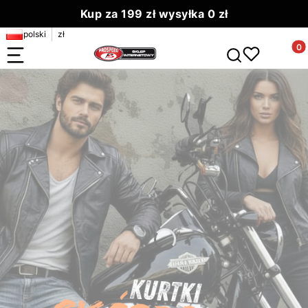
Kup za 199 zł wysyłka 0 zł
polski
zł
Zamów do 13.00 wyślemy dziś
Produ
Otwórz wyszuki