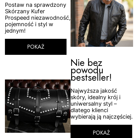
Postaw na sprawdzony
Skórzany Kufer
Prospeed niezawodność,
pojemność i styl w
jednym!
POKAŻ
Nie bez
powodu
bestseller!
Najwyższa jakość
skóry, idealny krój i
uniwersalny styl –
dlatego klienci
wybierają ją najczęściej.
POKAŻ