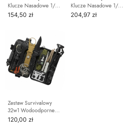
Klucze Nasadowe 1/4
Klucze Nasadowe 1/4
Grzechotki 72T CrV
1/2 Grzechotki 72T
154,50 zł
204,97 zł
Cena
Cena
CrV
DO KOSZYKA
DO KOSZYKA
Zestaw Survivalowy
32w1 Wodoodporne
Etui Nóż Krzesiwo
120,00 zł
Cena
Latarka Niezbędnik
Piła Strunowa