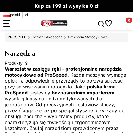
Kup za 199 zł wysyłka 0 zł
polski
zł
Zamów do 13.00 wyślemy dziś
Produ
Otwórz wyszuki
PROSPEED
Odzież i Akcesoria
Akcesoria Motocyklowe
Narzędzia
Produkty:
3
Warsztat w zasięgu ręki – profesjonalne narzędzia
motocyklowe od ProSpeed.
Każda maszyna wymaga
opieki, a odpowiednie przyrządy to połowa sukcesu
przy serwisowaniu motocykla. Jako
polska firma
ProSpeed
, jesteśmy
bezpośrednim importerem
wysokiej klasy narzędzi dedykowanych dla
jednośladów. Od precyzyjnych zestawów kluczy,
przez ściągacze, aż po specjalistyczne przyrządy do
obsługi łańcucha – wybieramy produkty, które
charakteryzują się trwałością i ergonomicznym
kształtem. Zaufaj narzędziom sprawdzonym przez