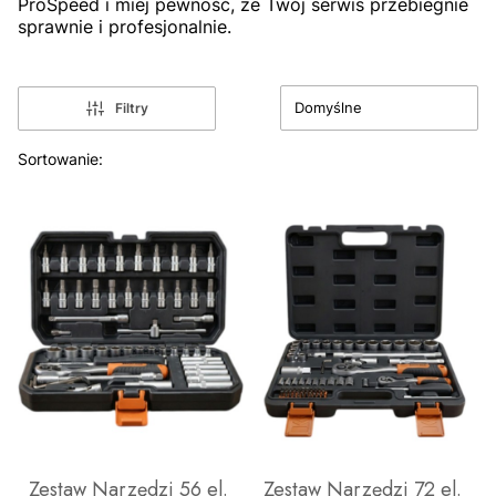
ProSpeed i miej pewność, że Twój serwis przebiegnie
sprawnie i profesjonalnie.
Domyślne
Filtry
Lista produktów
Sortowanie:
Zestaw Narzędzi 56 el.
Zestaw Narzędzi 72 el.