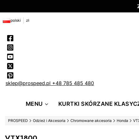
polski
zł
sklep@prospeed.pl
+48 785 485 480
MENU
KURTKI SKÓRZANE KLASYC
PROSPEED
Odzież i Akcesoria
Chromowane akcesoria
Honda
VT
VTX1800