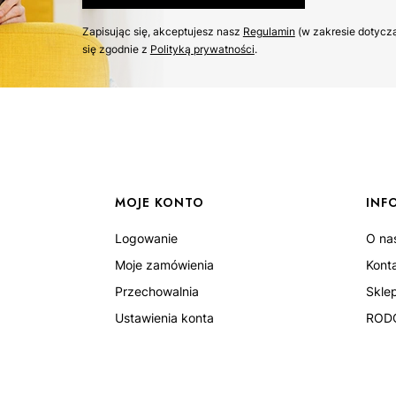
Zapisując się, akceptujesz nasz ​
Regulamin
​​​ (w zakresie dot
się zgodnie z ​
Polityką prywatności
​​​.
MOJE KONTO
INF
Logowanie
O na
Moje zamówienia
Kont
Przechowalnia
Skle
Ustawienia konta
ROD