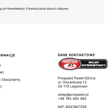
yczącym Newslettera). Przetwarzanie danych odbywa
ORMACJE
DANE KONTAKTOWE
s
akt
Prospeed Paweł Górzny
p Stacjonarny
ul. Olszankowa 13
05-119 Legionowo
O
sklep@prospeed.pl
+48 785 485 480
NIP: 8941867356