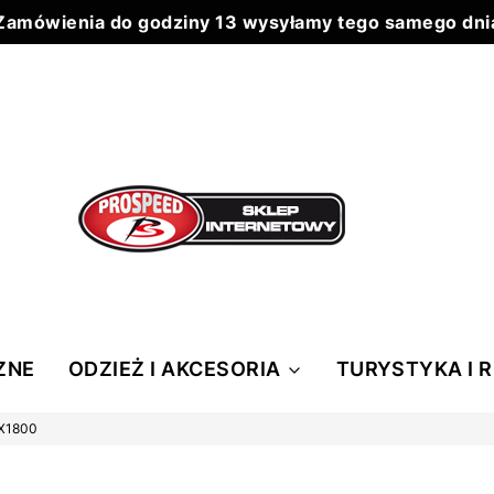
Zamówienia do godziny 13 wysyłamy tego samego dni
Do każdego zamówienia powyżej 199 zł wysyłka 0 zł
ZNE
ODZIEŻ I AKCESORIA
TURYSTYKA I 
X1800