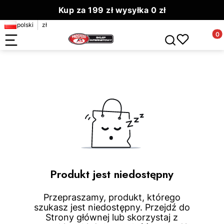
Kup za 199 zł wysyłka 0 zł
polski
zł
Zamów do 13.00 wyślemy dziś
Produ
Otwórz wyszuki
Produkt jest niedostępny
Przepraszamy, produkt, którego
szukasz jest niedostępny. Przejdź do
Strony głównej lub skorzystaj z