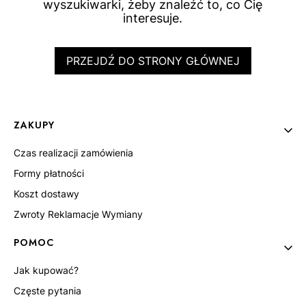
wyszukiwarki, żeby znaleźć to, co Cię
interesuje.
PRZEJDŹ DO STRONY GŁÓWNEJ
Linki w stopce
ZAKUPY
Czas realizacji zamówienia
Formy płatności
Koszt dostawy
Zwroty Reklamacje Wymiany
POMOC
Jak kupować?
Częste pytania