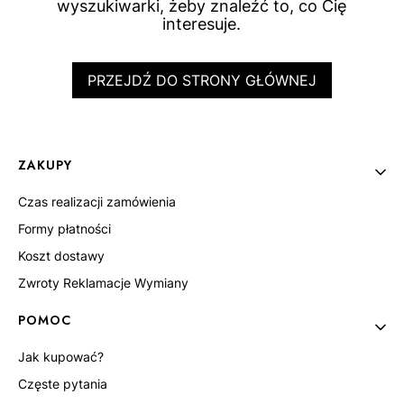
wyszukiwarki, żeby znaleźć to, co Cię
interesuje.
PRZEJDŹ DO STRONY GŁÓWNEJ
Linki w stopce
ZAKUPY
Czas realizacji zamówienia
Formy płatności
Koszt dostawy
Zwroty Reklamacje Wymiany
POMOC
Jak kupować?
Częste pytania