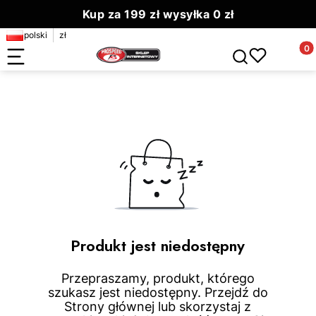
Kup za 199 zł wysyłka 0 zł
polski
zł
Zamów do 13.00 wyślemy dziś
Produ
Otwórz wyszuki
Produkt jest niedostępny
Przepraszamy, produkt, którego
szukasz jest niedostępny. Przejdź do
Strony głównej lub skorzystaj z