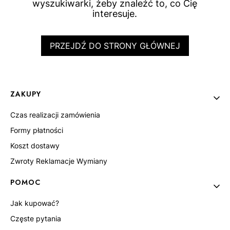
wyszukiwarki, żeby znaleźć to, co Cię
interesuje.
PRZEJDŹ DO STRONY GŁÓWNEJ
Linki w stopce
ZAKUPY
Czas realizacji zamówienia
Formy płatności
Koszt dostawy
Zwroty Reklamacje Wymiany
POMOC
Jak kupować?
Częste pytania