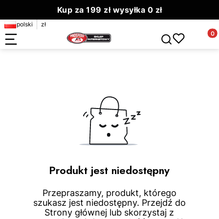
Kup za 199 zł wysyłka 0 zł
polski
zł
Zamów do 13.00 wyślemy dziś
Produ
Otwórz wyszuki
Produkt jest niedostępny
Przepraszamy, produkt, którego
szukasz jest niedostępny. Przejdź do
Strony głównej lub skorzystaj z