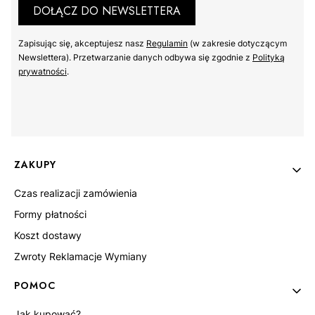
DOŁĄCZ DO NEWSLETTERA
Zapisując się, akceptujesz nasz ​
Regulamin
​​​ (w zakresie dotyczącym
Newslettera). Przetwarzanie danych odbywa się zgodnie z ​
Polityką
prywatności
​​​.
S
M
L
XL
2XL
3XL
Linki w stopce
ZAKUPY
Czas realizacji zamówienia
Formy płatności
Koszt dostawy
Zwroty Reklamacje Wymiany
POMOC
Jak kupować?