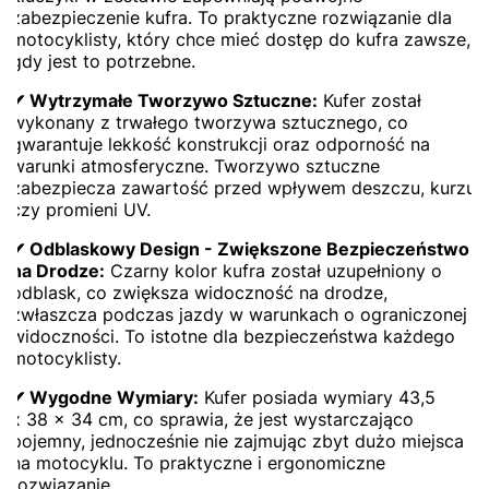
zabezpieczenie kufra. To praktyczne rozwiązanie dla
motocyklisty, który chce mieć dostęp do kufra zawsze,
gdy jest to potrzebne.
✔ Wytrzymałe Tworzywo Sztuczne:
Kufer został
wykonany z trwałego tworzywa sztucznego, co
gwarantuje lekkość konstrukcji oraz odporność na
warunki atmosferyczne. Tworzywo sztuczne
zabezpiecza zawartość przed wpływem deszczu, kurzu
czy promieni UV.
✔ Odblaskowy Design - Zwiększone Bezpieczeństwo
na Drodze:
Czarny kolor kufra został uzupełniony o
odblask, co zwiększa widoczność na drodze,
zwłaszcza podczas jazdy w warunkach o ograniczonej
widoczności. To istotne dla bezpieczeństwa każdego
motocyklisty.
✔ Wygodne Wymiary:
Kufer posiada wymiary 43,5
x 38 x 34 cm, co sprawia, że jest wystarczająco
pojemny, jednocześnie nie zajmując zbyt dużo miejsca
na motocyklu. To praktyczne i ergonomiczne
rozwiązanie.