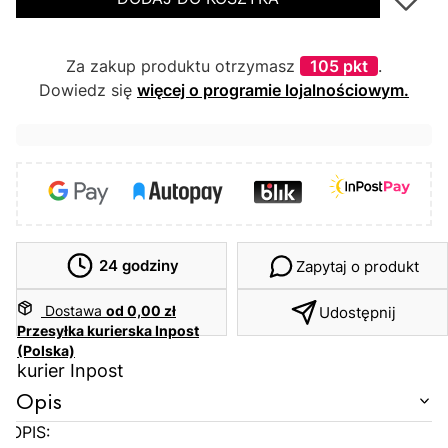
Za zakup produktu otrzymasz
105 pkt
.
Dowiedz się
więcej o programie lojalnościowym.
24 godziny
Zapytaj o produkt
Dostawa
od 0,00 zł
Udostępnij
Przesyłka kurierska Inpost
(Polska)
kurier Inpost
Opis
OPIS: