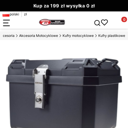
Kup za 199 zł wysyłka 0 zł
polski
zł
Zamów do 13.00 wyślemy dziś
Produ
Otwórz wyszuki
Akcesoria
Akcesoria Motocyklowe
Kufry motocyklowe
Kufry plastikowe