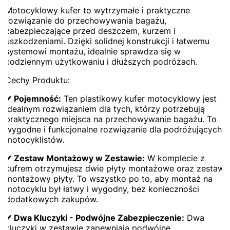
Motocyklowy kufer to wytrzymałe i praktyczne
rozwiązanie do przechowywania bagażu,
zabezpieczające przed deszczem, kurzem i
uszkodzeniami. Dzięki solidnej konstrukcji i łatwemu
systemowi montażu, idealnie sprawdza się w
codziennym użytkowaniu i dłuższych podróżach.
Cechy Produktu:
✔ Pojemność:
Ten plastikowy kufer motocyklowy jest
idealnym rozwiązaniem dla tych, którzy potrzebują
praktycznego miejsca na przechowywanie bagażu. To
wygodne i funkcjonalne rozwiązanie dla podróżujących
motocyklistów.
✔ Zestaw Montażowy w Zestawie:
W komplecie z
kufrem otrzymujesz dwie płyty montażowe oraz zestaw
montażowy płyty. To wszystko po to, aby montaż na
motocyklu był łatwy i wygodny, bez konieczności
dodatkowych zakupów.
✔ Dwa Kluczyki - Podwójne Zabezpieczenie:
Dwa
kluczyki w zestawie zapewniają podwójne