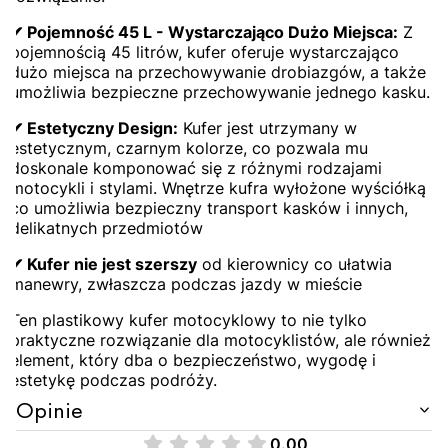
✔ Pojemność 45 L - Wystarczająco Dużo Miejsca:
Z
pojemnością 45 litrów, kufer oferuje wystarczająco
dużo miejsca na przechowywanie drobiazgów, a także
umożliwia bezpieczne przechowywanie jednego kasku.
✔ Estetyczny Design:
Kufer jest utrzymany w
estetycznym, czarnym kolorze, co pozwala mu
doskonale komponować się z różnymi rodzajami
motocykli i stylami. Wnętrze kufra wyłożone wyściółką
co umożliwia bezpieczny transport kasków i innych,
delikatnych przedmiotów
✔ Kufer nie jest szerszy
od kierownicy co ułatwia
manewry, zwłaszcza podczas jazdy w mieście
Ten plastikowy kufer motocyklowy to nie tylko
praktyczne rozwiązanie dla motocyklistów, ale również
element, który dba o bezpieczeństwo, wygodę i
estetykę podczas podróży.
Opinie
0.00