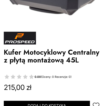
Kufer Motocyklowy Centralny
z płytą montażową 45L
0.00
(Oceny: 0 Recenzje: 0)
Cena
215,00 zł
DODAJ DO KOSZYKA