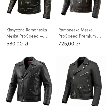
Klasyczna Ramoneska
Ramoneska Męska
Męska ProSpeed –
ProSpeed Premium –
Kurtka Skórzana Czarna
Skóra Bydlęca Anilina |
580,00 zł
725,00 zł
Cena
Cena
| Solidna Skóra Bydlęca
Kultowa Kurtka
Motocyklowa
ZOBACZ PRODUKT
ZOBACZ PRODUKT