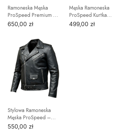
Ramoneska Męska
Męska Ramoneska
ProSpeed Premium –
ProSpeed Kurtka
Skóra Bydlęca Anilina |
Skórzana Matowa
650,00 zł
499,00 zł
Cena
Cena
Kultowa Kurtka
Skóra
Motocyklowa
40
42
44
46
42
48
44
50
46
52
ZOBACZ PRODUKT
ZOBACZ PRODUKT
Stylowa Ramoneska
Męska ProSpeed –
Czarna Kurtka Skórzana
550,00 zł
Cena