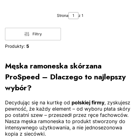
| Miękka Skóra Owcza
3XL
2XL
Strona
z 1
Filtry
Produkty:
5
ZOBACZ PRODUKT
Męska ramoneska skórzana
ProSpeed – Dlaczego to najlepszy
wybór?
Decydując się na kurtkę od
polskiej firmy
, zyskujesz
pewność, że każdy element – od wyboru płata skóry
po ostatni szew – przeszedł przez ręce fachowców.
M
XL
2XL
3XL
Nasza męska ramoneska to produkt stworzony do
intensywnego użytkowania, a nie jednosezonowa
kopia z siecówki.