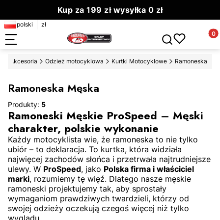
Kup za 199 zł wysyłka 0 zł
polski
zł
Zamów do 13.00 wyślemy dziś
Produ
Otwórz wyszuki
eż i Akcesoria
Odzież motocyklowa
Kurtki Motocyklowe
Ramoneska
Ramoneska Męska
Produkty:
5
Ramoneski Męskie ProSpeed – Męski
charakter, polskie wykonanie
Każdy motocyklista wie, że ramoneska to nie tylko
ubiór – to deklaracja. To kurtka, która widziała
najwięcej zachodów słońca i przetrwała najtrudniejsze
ulewy. W
ProSpeed
, jako
Polska firma i właściciel
marki
, rozumiemy tę więź. Dlatego nasze męskie
ramoneski projektujemy tak, aby sprostały
wymaganiom prawdziwych twardzieli, którzy od
swojej odzieży oczekują czegoś więcej niż tylko
wyglądu.