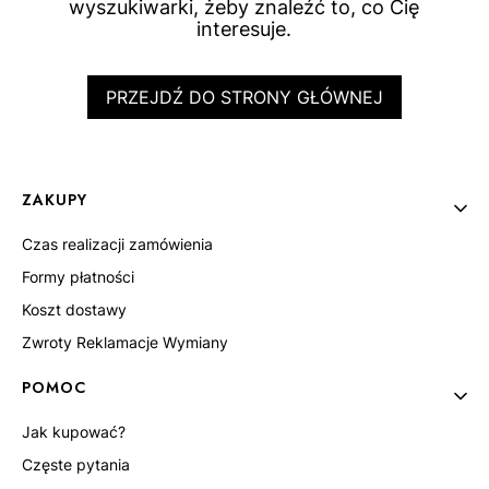
wyszukiwarki, żeby znaleźć to, co Cię
interesuje.
PRZEJDŹ DO STRONY GŁÓWNEJ
Linki w stopce
ZAKUPY
Czas realizacji zamówienia
Formy płatności
Koszt dostawy
Zwroty Reklamacje Wymiany
POMOC
Jak kupować?
Częste pytania