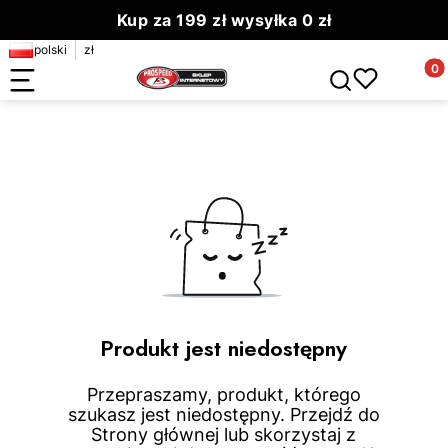
Kup za 199 zł wysyłka 0 zł
polski
zł
Zamów do 13.00 wyślemy dziś
Produ
Otwórz wyszuki
Produkt jest niedostępny
Przepraszamy, produkt, którego
szukasz jest niedostępny. Przejdź do
Strony głównej lub skorzystaj z