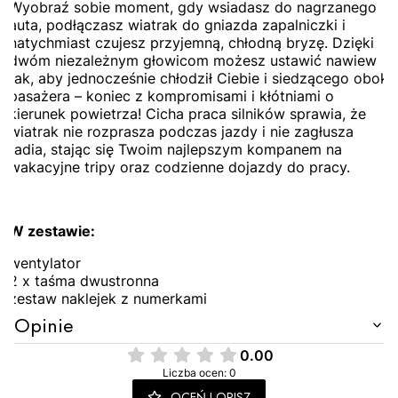
Wyobraź sobie moment, gdy wsiadasz do nagrzanego
auta, podłączasz wiatrak do gniazda zapalniczki i
natychmiast czujesz przyjemną, chłodną bryzę. Dzięki
dwóm niezależnym głowicom możesz ustawić nawiew
tak, aby jednocześnie chłodził Ciebie i siedzącego obok
pasażera – koniec z kompromisami i kłótniami o
kierunek powietrza! Cicha praca silników sprawia, że
wiatrak nie rozprasza podczas jazdy i nie zagłusza
radia, stając się Twoim najlepszym kompanem na
wakacyjne tripy oraz codzienne dojazdy do pracy.
W zestawie:
wentylator
2 x taśma dwustronna
zestaw naklejek z numerkami
Opinie
0.00
Liczba ocen: 0
OCEŃ I OPISZ