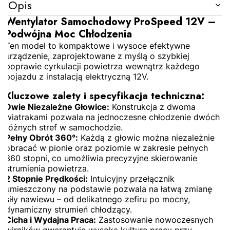
Opis
Wentylator Samochodowy ProSpeed 12V –
Podwójna Moc Chłodzenia
Ten model to kompaktowe i wysoce efektywne
urządzenie, zaprojektowane z myślą o szybkiej
poprawie cyrkulacji powietrza wewnątrz każdego
pojazdu z instalacją elektryczną 12V.
Kluczowe zalety i specyfikacja techniczna:
Dwie Niezależne Głowice:
Konstrukcja z dwoma
wiatrakami pozwala na jednoczesne chłodzenie dwóch
różnych stref w samochodzie.
Pełny Obrót 360°:
Każdą z głowic można niezależnie
obracać w pionie oraz poziomie w zakresie pełnych
360 stopni, co umożliwia precyzyjne skierowanie
strumienia powietrza.
2 Stopnie Prędkości:
Intuicyjny przełącznik
umieszczony na podstawie pozwala na łatwą zmianę
siły nawiewu – od delikatnego zefiru po mocny,
dynamiczny strumień chłodzący.
Cicha i Wydajna Praca:
Zastosowanie nowoczesnych