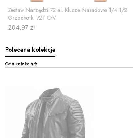
Zestaw Narzędzi 72 el. Klucze Nasadowe 1/4 1/2
Grzechotki 72T CrV
204,97 zł
Cena
Polecana kolekcja
Cała kolekcja
DO KOSZYKA