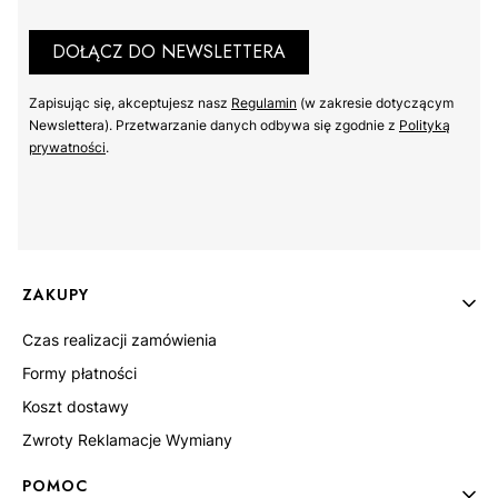
DOŁĄCZ DO NEWSLETTERA
Zapisując się, akceptujesz nasz ​
Regulamin
​​​ (w zakresie dotyczącym
Newslettera). Przetwarzanie danych odbywa się zgodnie z ​
Polityką
prywatności
​​​.
S
M
L
XL
2XL
3XL
Linki w stopce
ZAKUPY
Czas realizacji zamówienia
Formy płatności
Koszt dostawy
Zwroty Reklamacje Wymiany
POMOC