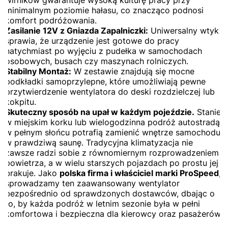
wirników gwarantuje wysoką kulturę pracy przy
minimalnym poziomie hałasu, co znacząco podnosi
komfort podróżowania.
Zasilanie 12V z Gniazda Zapalniczki:
Uniwersalny wtyk
sprawia, że urządzenie jest gotowe do pracy
natychmiast po wyjęciu z pudełka w samochodach
osobowych, busach czy maszynach rolniczych.
Stabilny Montaż:
W zestawie znajdują się mocne
podkładki samoprzylepne, które umożliwiają pewne
przytwierdzenie wentylatora do deski rozdzielczej lub
kokpitu.
Skuteczny sposób na upał w każdym pojeździe.
Stanie
w miejskim korku lub wielogodzinna podróż autostradą
w pełnym słońcu potrafią zamienić wnętrze samochodu
w prawdziwą saunę. Tradycyjna klimatyzacja nie
zawsze radzi sobie z równomiernym rozprowadzeniem
powietrza, a w wielu starszych pojazdach po prostu jej
brakuje. Jako
polska firma i właściciel marki ProSpeed
,
sprowadzamy ten zaawansowany wentylator
bezpośrednio od sprawdzonych dostawców, dbając o
to, by każda podróż w letnim sezonie była w pełni
komfortowa i bezpieczna dla kierowcy oraz pasażerów.