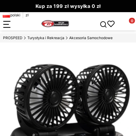
Kup za 199 zł wysyłka 0 zł
polski
zł
Zamów do 13.00 wyślemy dziś
Produ
Otwórz wyszuki
PROSPEED
Turystyka i Rekreacja
Akcesoria Samochodowe