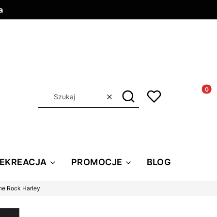
a
Produkt
Szukaj
Wyczyść
REKREACJA
PROMOCJE
BLOG
ne Rock Harley