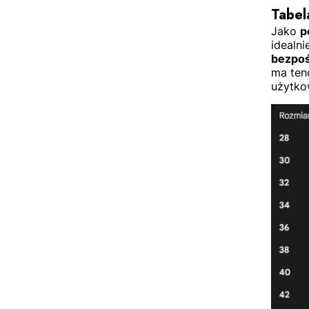
Tabel
Jako
p
idealni
bezpoś
ma ten
użytko