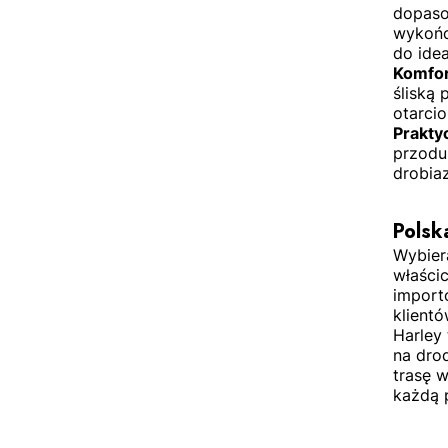
dopaso
wykońc
do idea
Komfo
śliską
otarcio
Prakty
przodu
drobiaz
Polsk
Wybier
właścic
import
klientó
Harley 
na dro
trasę 
każdą 