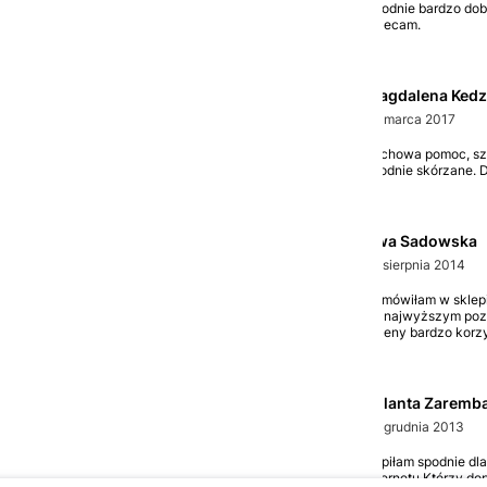
Spodnie bardzo dobr
polecam.
Magdalena Kedz
25 marca 2017
Fachowa pomoc, szy
spodnie skórzane. D
Ewa Sadowska
18 sierpnia 2014
Zamówiłam w sklepie
na najwyższym pozio
a ceny bardzo korz
Jolanta Zaremb
26 grudnia 2013
Kupiłam spodnie dla
internetu,Którzy do