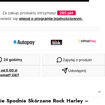
Za zakup produktu otrzymasz
265 pkt
.
owiedz się
więcej o programie lojalnościowym.
24 godziny
Zapytaj o produkt
a
od 0,00 zł
Udostępnij
komat® 24/7
ie Spodnie Skórzane Rock Harley –