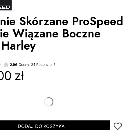
nie Skórzane ProSpeed
ie Wiązane Boczne
 Harley
2.96
(Oceny: 24 Recenzje: 5)
00 zł
miar
36
38
40
42
44
DODAJ DO KOSZYKA