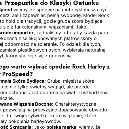
a Przepustka do Klasyki Gatunku
Speed
wiemy, że spodnie na motocykl muszą być
ncerz, ale i zapewniać pełną swobodę. Model Rock
to hołd dla tradycji, gdzie gruba skóra bydlęca
 się z funkcjonalnymi wiązaniami. Jako
redni importer
, zadbaliśmy o to, aby każda para
ykonana z selekcjonowanych płatów skóry o
j odporności na ścieranie. To odzież dla tych,
zamiast plastikowych osłon, wybierają naturalną
styl, który starzeje się z godnością.
ego warto wybrać spodnie Rock Harley z
y ProSpeed?
mała Skóra Bydlęca:
Gruba, mięsista skóra
uje nie tylko świetny wygląd, ale przede
kim ochronę. Jest odporna na wiatr i uszkodzenia
iczne.
wane Wiązania Boczne:
Charakterystyczne
i pozwalają na precyzyjne dopasowanie obwodu
k do Twojej sylwetki. To rozwiązanie, które
ały pokolenia harleyowców.
ość Skracania:
Jako
polska marka
, wiemy, że