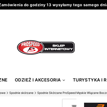
Zamówienia do godziny 13 wysyłamy tego samego dni
Do każdego zamówienia powyżej 199 zł wysyłka 0 zł
ZNE
ODZIEŻ I AKCESORIA
TURYSTYKA I 
lowe
Spodnie skórzane
Spodnie Skórzane ProSpeed Męskie Wiązane Bocz