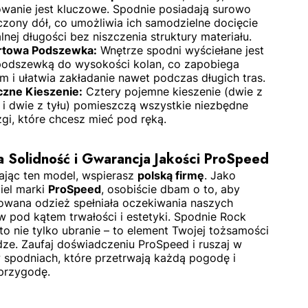
wanie jest kluczowe. Spodnie posiadają surowo
zony dół, co umożliwia ich samodzielne docięcie
lnej długości bez niszczenia struktury materiału.
rtowa Podszewka:
Wnętrze spodni wyściełane jest
 podszewką do wysokości kolan, co zapobiega
m i ułatwia zakładanie nawet podczas długich tras.
czne Kieszenie:
Cztery pojemne kieszenie (dwie z
 i dwie z tyłu) pomieszczą wszystkie niezbędne
gi, które chcesz mieć pod ręką.
a Solidność i Gwarancja Jakości ProSpeed
ając ten model, wspierasz
polską firmę
. Jako
iel marki
ProSpeed
, osobiście dbam o to, aby
owana odzież spełniała oczekiwania naszych
w pod kątem trwałości i estetyki. Spodnie Rock
to nie tylko ubranie – to element Twojej tożsamości
dze. Zaufaj doświadczeniu ProSpeed i ruszaj w
w spodniach, które przetrwają każdą pogodę i
przygodę.