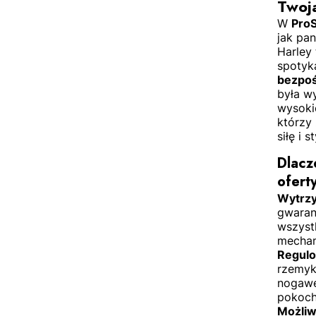
Twoj
W
Pro
jak pa
Harley 
spotyka
bezpoś
była w
wysokie
którzy 
siłę i 
Dlacz
ofert
Wytrzy
gwarant
wszyst
mechan
Regulo
rzemyk
nogawe
pokoch
Możliw