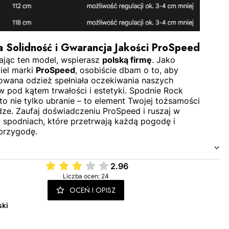
a Solidność i Gwarancja Jakości ProSpeed
ając ten model, wspierasz
polską firmę
. Jako
iel marki
ProSpeed
, osobiście dbam o to, aby
owana odzież spełniała oczekiwania naszych
w pod kątem trwałości i estetyki. Spodnie Rock
to nie tylko ubranie – to element Twojej tożsamości
dze. Zaufaj doświadczeniu ProSpeed i ruszaj w
w spodniach, które przetrwają każdą pogodę i
przygodę.
2.96
Liczba ocen: 24
OCEŃ I OPISZ
ski