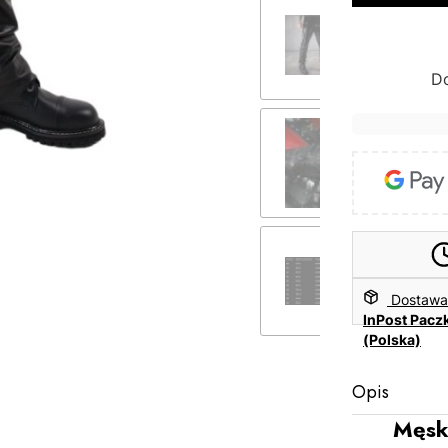
D
Dostaw
InPost Pacz
(Polska)
Opis
Męsk