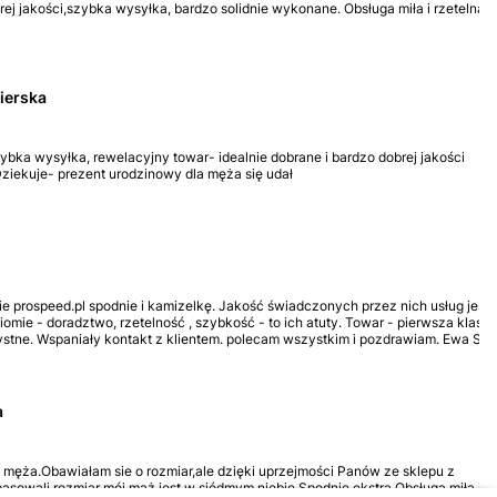
ej jakości,szybka wysyłka, bardzo solidnie wykonane. Obsługa miła i rzetelna,
ierska
bka wysyłka, rewelacyjny towar- idealnie dobrane i bardzo dobrej jakości
ziekuje- prezent urodzinowy dla męża się udał
 prospeed.pl spodnie i kamizelkę. Jakość świadczonych przez nich usług jest
mie - doradztwo, rzetelność , szybkość - to ich atuty. Towar - pierwsza klasa,
ystne. Wspaniały kontakt z klientem. polecam wszystkim i pozdrawiam. Ewa S.
a
 męża.Obawiałam sie o rozmiar,ale dzięki uprzejmości Panów ze sklepu z
pasowali rozmiar mój mąż jest w siódmym niebie.Spodnie ekstra,Obsługa miła i