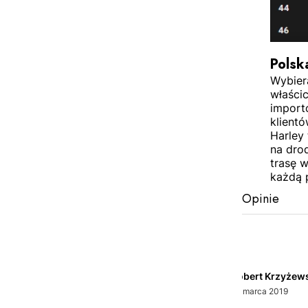
Polsk
Wybier
właścic
import
klientó
Harley 
na dro
trasę 
każdą 
Opinie
Robert Krzyżew
29 marca 2019