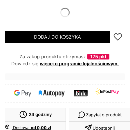
*
Wybierz Rozmiar
34
DODAJ DO KOSZYKA
Za zakup produktu otrzymasz
175 pkt
.
Dowiedz się
więcej o programie lojalnościowym.
24 godziny
Zapytaj o produkt
Dostawa
od 0,00 zł
Udostępnij