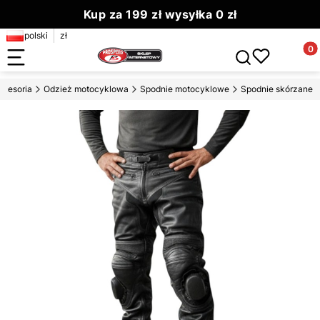
Kup za 199 zł wysyłka 0 zł
polski
zł
Zamów do 13.00 wyślemy dziś
Produ
Otwórz wyszuki
kcesoria
Odzież motocyklowa
Spodnie motocyklowe
Spodnie skórzane