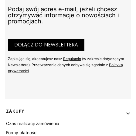
Podaj swój adres e-mail, jeżeli chcesz
otrzymywać informacje o nowościach i
promocjach.
ZOBACZ PRODUKT
DOŁĄCZ DO NEWSLETTERA
Zapisując się, akceptujesz nasz ​
Regulamin
​​​ (w zakresie dotyczącym
Newslettera). Przetwarzanie danych odbywa się zgodnie z ​
Polityką
prywatności
​​​.
S
M
L
XL
2XL
3XL
Linki w stopce
ZAKUPY
Czas realizacji zamówienia
Formy płatności