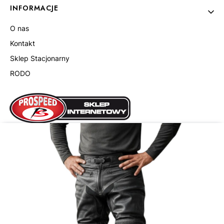
INFORMACJE
O nas
Kontakt
Sklep Stacjonarny
RODO
Prospeed Paweł Górzny
ul. Olszankowa 13
05-119 Legionowo
sklep@prospeed.pl
+48 785 485 480
NIP: 8941867356
REGON: 142460906