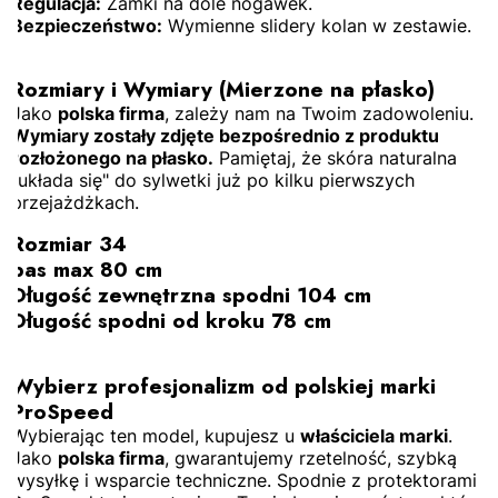
Regulacja:
Zamki na dole nogawek.
Bezpieczeństwo:
Wymienne slidery kolan w zestawie.
Rozmiary i Wymiary (Mierzone na płasko)
Jako
polska firma
, zależy nam na Twoim zadowoleniu.
Wymiary zostały zdjęte bezpośrednio z produktu
rozłożonego na płasko.
Pamiętaj, że skóra naturalna
"układa się" do sylwetki już po kilku pierwszych
przejażdżkach.
Rozmiar 34
pas max 80 cm
Długość zewnętrzna spodni 104 cm
Długość spodni od kroku 78 cm
Wybierz profesjonalizm od polskiej marki
ProSpeed
Wybierając ten model, kupujesz u
właściciela marki
.
Jako
polska firma
, gwarantujemy rzetelność, szybką
wysyłkę i wsparcie techniczne. Spodnie z protektorami