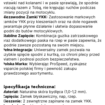
wstawki nad kolanami i w pasie sprawiają, że spodnie
pracują razem z Tobą, nie krępując ruchów podczas
zmiany pozycji na motocyklu.
Niezawodne Zamki YKK:
Zastosowanie markowych
zamków YKK przy kieszeniach oraz na dole nogawek
gwarantuje płynne działanie i ułatwia dopasowanie
spodni do butów motocyklowych.
Stabilne Zapięcie:
Kombinacja guzika zatrzaskowego
oraz dodatkowego paska na rzep w pasie zapewnia, że
spodnie zawsze pozostaną na swoim miejscu.
Pełna Integracja:
Uniwersalny zamek pozwala na
szybkie spięcie spodni z kurtką, co chroni plecy przed
wiatrem i podnosi poziom bezpieczeństwa.
Polska Marka:
Wybierając ProSpeed, zyskujesz
wsparcie polskiej firmy i pewność zakupu
sprawdzonego asortymentu.
Specyfikacja techniczna:
Materiał:
Naturalna skóra bydlęca (1,0-1,2 mm).
Zapięcia:
Zamek błyskawiczny, nap, rzep.
Kieszenie:
2 zewnętrzne zapinane na zamek YKK.