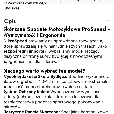
InPost Paczkomat® 24/7
(Polska)
Opis
Skórzane Spodnie Motocyklowe ProSpeed –
Wytrzymałość i Ergonomia
W
ProSpeed
stawiamy na sprawdzone rozwiązania,
które sprawdzają się w najtrudniejszych trasach. Jako
bezpośredni importer
, wybraliśmy model łączący
klasyczną ochronę skóry bydlęcej z nowoczesnymi
udogodnieniami dla riderów.
Dlaczego warto wybrać ten model?
Wysokiej Jakości Skóra Bydlęca:
Spodnie wykonano z
płatów o grubości 1,0-1,2 mm, co zapewnia ekstremalną
odporność na przetarcia oraz trwałość na lata.
System Ochrony Kolan:
Wyposażone w wymienne
slidery (ochraniacze) kolan, które są kluczowe dla
bezpieczeństwa podczas sportowego pokonywania
zakrętów.
Elastyczne Panele Skórzane:
Specjalne harmonijkowe