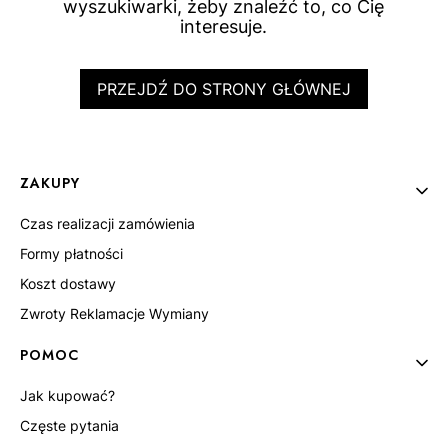
wyszukiwarki, żeby znaleźć to, co Cię
interesuje.
PRZEJDŹ DO STRONY GŁÓWNEJ
Linki w stopce
ZAKUPY
Czas realizacji zamówienia
Formy płatności
Koszt dostawy
Zwroty Reklamacje Wymiany
POMOC
Jak kupować?
Częste pytania