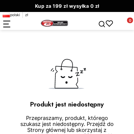
Kup za 199 zł wysyłka 0 zł
polski
zł
Zamów do 13.00 wyślemy dziś
Produ
Otwórz wyszuki
Produkt jest niedostępny
Przepraszamy, produkt, którego
szukasz jest niedostępny. Przejdź do
Strony głównej lub skorzystaj z