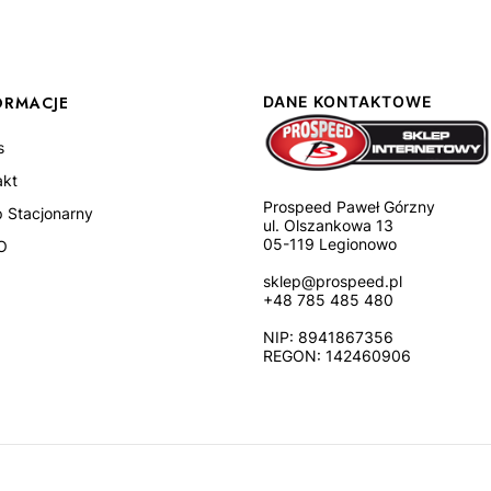
ORMACJE
DANE KONTAKTOWE
s
akt
Prospeed Paweł Górzny
p Stacjonarny
ul. Olszankowa 13
05-119 Legionowo
O
sklep@prospeed.pl
+48 785 485 480
NIP: 8941867356
REGON: 142460906