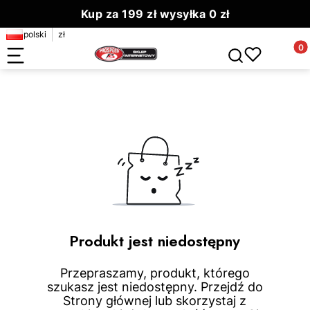
Kup za 199 zł wysyłka 0 zł
polski
zł
Zamów do 13.00 wyślemy dziś
Produ
Otwórz wyszuki
Produkt jest niedostępny
Przepraszamy, produkt, którego
szukasz jest niedostępny. Przejdź do
Strony głównej lub skorzystaj z