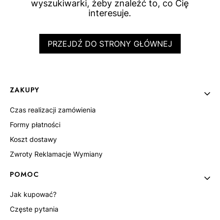
wyszukiwarki, żeby znaleźć to, co Cię
interesuje.
PRZEJDŹ DO STRONY GŁÓWNEJ
Linki w stopce
ZAKUPY
Czas realizacji zamówienia
Formy płatności
Koszt dostawy
Zwroty Reklamacje Wymiany
POMOC
Jak kupować?
Częste pytania