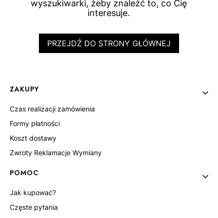
wyszukiwarki, żeby znaleźć to, co Cię
interesuje.
PRZEJDŹ DO STRONY GŁÓWNEJ
Linki w stopce
ZAKUPY
Czas realizacji zamówienia
Formy płatności
Koszt dostawy
Zwroty Reklamacje Wymiany
POMOC
Jak kupować?
Częste pytania