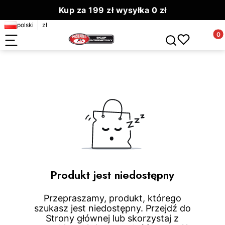
Kup za 199 zł wysyłka 0 zł
polski
zł
Zamów do 13.00 wyślemy dziś
Produ
Otwórz wyszuki
Produkt jest niedostępny
Przepraszamy, produkt, którego
szukasz jest niedostępny. Przejdź do
Strony głównej lub skorzystaj z