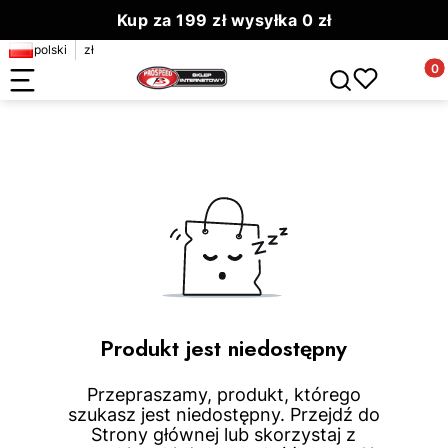
Kup za 199 zł wysyłka 0 zł
polski
zł
Zamów do 13.00 wyślemy dziś
Produ
Otwórz wyszuki
Produkt jest niedostępny
Przepraszamy, produkt, którego
szukasz jest niedostępny. Przejdź do
Strony głównej lub skorzystaj z