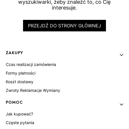
wyszukiwarki, żeby znaleźć to, co Cię
interesuje.
PRZEJDŹ DO STRONY GŁÓWNEJ
Linki w stopce
ZAKUPY
Czas realizacji zamówienia
Formy płatności
Koszt dostawy
Zwroty Reklamacje Wymiany
POMOC
Jak kupować?
Częste pytania