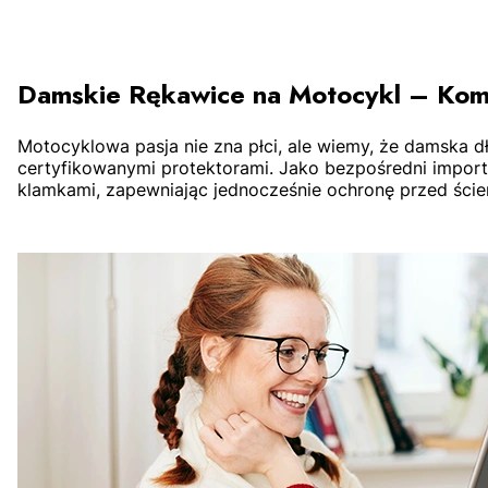
Damskie Rękawice na Motocykl – Kom
Motocyklowa pasja nie zna płci, ale wiemy, że damska dł
certyfikowanymi protektorami. Jako bezpośredni importe
ZOBACZ PRODUKT
klamkami, zapewniając jednocześnie ochronę przed ściera
L