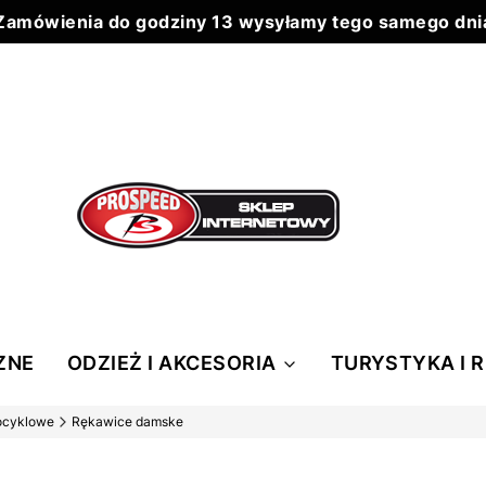
Zamówienia do godziny 13 wysyłamy tego samego dni
Do każdego zamówienia powyżej 199 zł wysyłka 0 zł
ZNE
ODZIEŻ I AKCESORIA
TURYSTYKA I 
ocyklowe
Rękawice damske