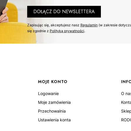
DOŁĄCZ DO NEWSLETTERA
Zapisując się, akceptujesz nasz ​
Regulamin
​​​ (w zakresie dot
się zgodnie z ​
Polityką prywatności
​​​.
MOJE KONTO
INF
Logowanie
O na
Moje zamówienia
Kont
Przechowalnia
Skle
Ustawienia konta
ROD