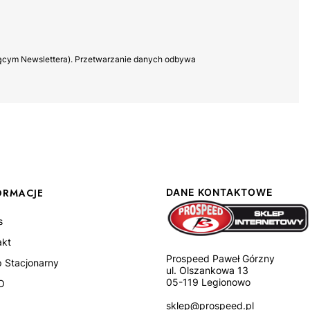
yczącym Newslettera). Przetwarzanie danych odbywa
ORMACJE
DANE KONTAKTOWE
s
akt
Prospeed Paweł Górzny
p Stacjonarny
ul. Olszankowa 13
05-119 Legionowo
O
sklep@prospeed.pl