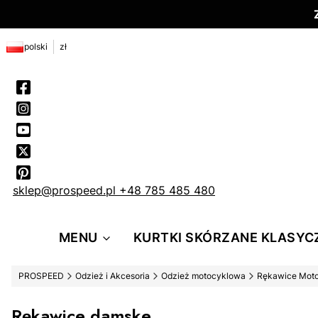
polski
zł
sklep@prospeed.pl
+48 785 485 480
MENU
KURTKI SKÓRZANE KLASYC
PROSPEED
Odzież i Akcesoria
Odzież motocyklowa
Rękawice Mot
Rękawice damske