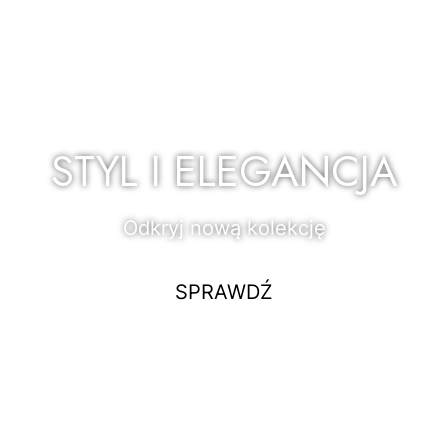
STYL I ELEGANCJA
Odkryj nową kolekcję
SPRAWDŹ