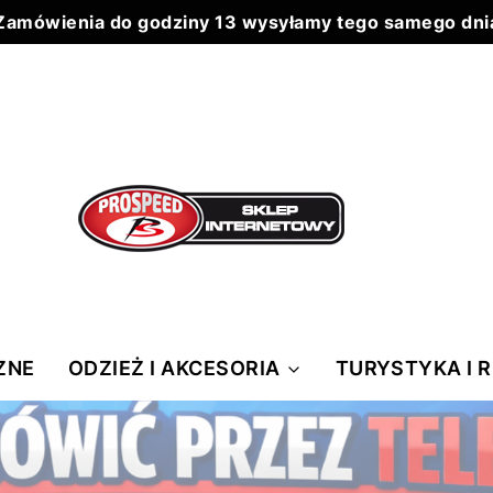
Zamówienia do godziny 13 wysyłamy tego samego dni
Do każdego zamówienia powyżej 199 zł wysyłka 0 zł
ZNE
ODZIEŻ I AKCESORIA
TURYSTYKA I 