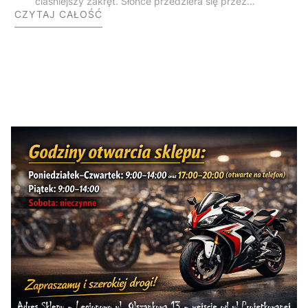
ciaśniejszy zakręt. Słońce przedziera się przez
CZYTAJ CAŁOŚĆ
gęste korony drzew, a rytmiczny mruk silnika niesie
się po cichych, dzikich dolinach. Gdy wyjeżdżasz na
otwartą przestrzeń, przed Twoimi oczami
rozpościera się bezkres bieszczadzkich połonin,
skąpanych w ciepłym, późnoletnim świetle.
Zatrzymujesz się na punkt widokowy, wyłączasz
zapłon i po prostu chłoniesz tę ciszę. Bieszczady to
nie jest zwykły cel podróży – to stan umysłu i
absolutny klasyk na mapie każdego polskiego
motocyklisty.