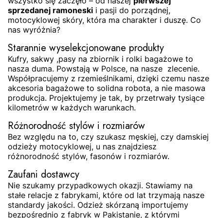
wszystko się zaczęło – od naszej
pierwszej
sprzedanej ramoneski
i pasji do porządnej,
motocyklowej skóry, która ma charakter i duszę. Co
nas wyróżnia?
Starannie wyselekcjonowane produkty
Kufry, sakwy ,pasy na zbiornik i rolki bagażowe to
nasza duma. Powstają w Polsce, na nasze zlecenie.
Współpracujemy z rzemieślnikami, dzięki czemu nasze
akcesoria bagażowe to solidna robota, a nie masowa
produkcja. Projektujemy je tak, by przetrwały tysiące
kilometrów w każdych warunkach.
Różnorodność stylów i rozmiarów
Bez względu na to, czy szukasz męskiej, czy damskiej
odzieży motocyklowej, u nas znajdziesz
różnorodność stylów, fasonów i rozmiarów.
Zaufani dostawcy
Nie szukamy przypadkowych okazji. Stawiamy na
stałe relacje z fabrykami, które od lat trzymają nasze
standardy jakości. Odzież skórzaną importujemy
bezpośrednio z fabryk w Pakistanie, z którymi