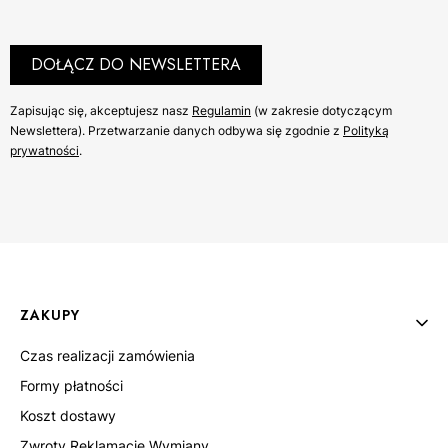
DOŁĄCZ DO NEWSLETTERA
Zapisując się, akceptujesz nasz ​
Regulamin
​​​ (w zakresie dotyczącym
Newslettera). Przetwarzanie danych odbywa się zgodnie z ​
Polityką
prywatności
​​​.
Linki w stopce
ZAKUPY
Czas realizacji zamówienia
Formy płatności
Koszt dostawy
Zwroty Reklamacje Wymiany