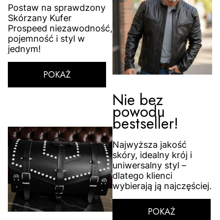
Postaw na sprawdzony
Skórzany Kufer
Prospeed niezawodność,
pojemność i styl w
jednym!
POKAŻ
Nie bez
powodu
bestseller!
Najwyższa jakość
skóry, idealny krój i
uniwersalny styl –
dlatego klienci
wybierają ją najczęściej.
POKAŻ