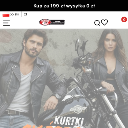
Kup za 199 zł wysyłka 0 zł
polski
zł
Zamów do 13.00 wyślemy dziś
Produ
Otwórz wyszuki