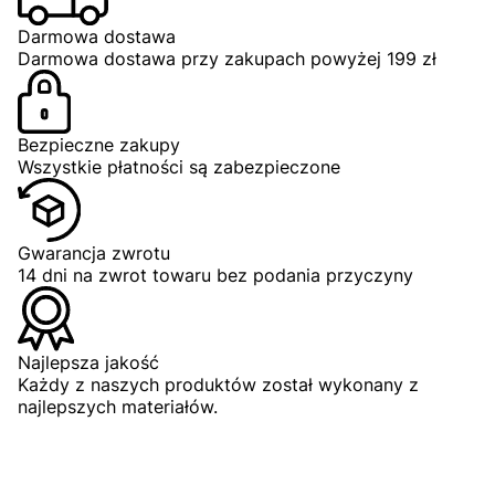
Darmowa dostawa
ZOBACZ PRODUKT
Darmowa dostawa przy zakupach powyżej 199 zł
Bezpieczne zakupy
Wszystkie płatności są zabezpieczone
Gwarancja zwrotu
S
M
L
XL
2XL
3XL
14 dni na zwrot towaru bez podania przyczyny
Najlepsza jakość
Każdy z naszych produktów został wykonany z
najlepszych materiałów.