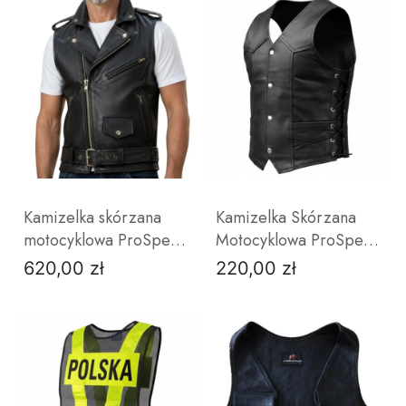
ZOBACZ PRODUKT
ZOBACZ PRODUKT
Kamizelka skórzana
Kamizelka Skórzana
motocyklowa ProSpeed
Motocyklowa ProSpeed
Ramoneska Anilina
Czarna | Klasyczna na
620,00 zł
220,00 zł
Cena
Cena
czarna
Napy | ProSpeed
M
L
XL
S