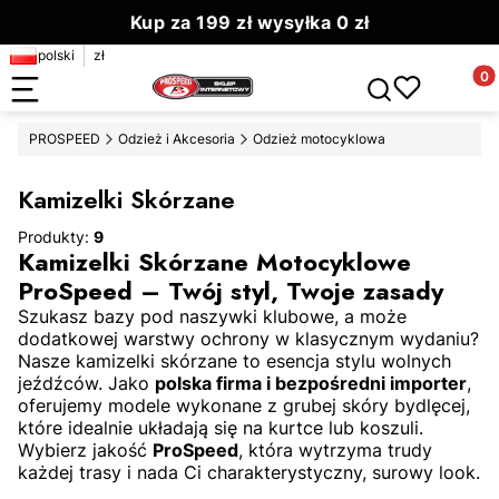
Kup za 199 zł wysyłka 0 zł
polski
zł
Zamów do 13.00 wyślemy dziś
Produ
Otwórz wyszuki
PROSPEED
Odzież i Akcesoria
Odzież motocyklowa
Kamizelki Skórzane
Produkty:
9
Kamizelki Skórzane Motocyklowe
ProSpeed – Twój styl, Twoje zasady
Szukasz bazy pod naszywki klubowe, a może
dodatkowej warstwy ochrony w klasycznym wydaniu?
Nasze kamizelki skórzane to esencja stylu wolnych
jeźdźców. Jako
polska firma i bezpośredni importer
,
oferujemy modele wykonane z grubej skóry bydlęcej,
które idealnie układają się na kurtce lub koszuli.
Wybierz jakość
ProSpeed
, która wytrzyma trudy
każdej trasy i nada Ci charakterystyczny, surowy look.