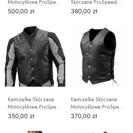
Motocyklowa ProSpeed
Skórzana ProSpeed
Ramoneska czarna
Czarna z Motywem
500,00 zł
380,00 zł
Cena
Cena
Orła
ZOBACZ PRODUKT
ZOBACZ PRODUKT
Kamizelka Skórzana
Kamizelka Skórzana
Motocyklowa ProSpeed
Motocyklowa ProSpeed
| Czarna Gruba Skóra
| Czarna Wiązana
350,00 zł
370,00 zł
Cena
Cena
Bydlęca
Rzemieniami | Gruba
Skóra Bydlęca
S
4XL
5XL
6XL