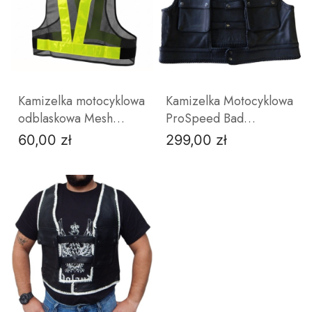
ZOBACZ PRODUKT
ZOBACZ PRODUKT
Kamizelka motocyklowa
Kamizelka Motocyklowa
odblaskowa Mesh
ProSpeed Bad
POLSKA
Company – Czarna
60,00 zł
299,00 zł
Cena
Cena
Skóra Bydlęca | Styl
Klubowy & Custom
S
XS
ZOBACZ PRODUKT
ZOBACZ PRODUKT