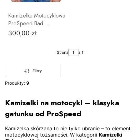
Kamizelka Motocyklowa
ProSpeed Bad
Company – Czarna
300,00 zł
Cena
Skóra Bydlęca | Styl
Klubowy & Custom
S
M
L
2XL
2XL
4XL
Strona
z 1
Filtry
Produkty:
9
ZOBACZ PRODUKT
Kamizelki na motocykl – klasyka
gatunku od ProSpeed
Kamizelka skórzana to nie tylko ubranie – to element
motocyklowej tożsamości. W kategorii
Kamizelki