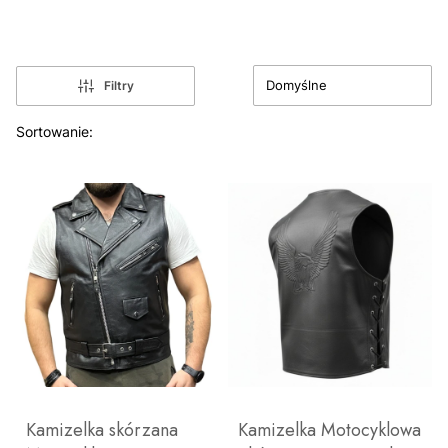
Domyślne
Filtry
Lista produktów
Sortowanie:
Kamizelka skórzana
Kamizelka Motocyklowa