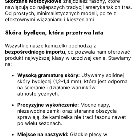
Skórzane Motocyklowe
znajdziesz fasony, które
nawiązują do najlepszych tradycji amerykańskich tras.
Od prostych, minimalistycznych modeli, po te z
S
2XL
3XL
4XL
efektownymi wiązaniami i kieszeniami.
Skóra bydlęca, która przetrwa lata
Wszystkie nasze kamizelki pochodzą z
bezpośredniego importu
, co pozwala nam oferować
produkt najwyższej klasy w uczciwej cenie. Stawiamy
na:
Wysoką gramaturę skóry:
Używamy solidnej
skóry bydlęcej (1,2-1,4 mm), która jest odporna
na ścieranie i działanie warunków
atmosferycznych.
Precyzyjne wykończenie:
Mocne napy,
niezawodne zamki oraz staranne obszycia
sprawiają, że kamizelka nie traci fasonu nawet
po wielu sezonach.
Miejsce na naszywki:
Gładkie plecy w