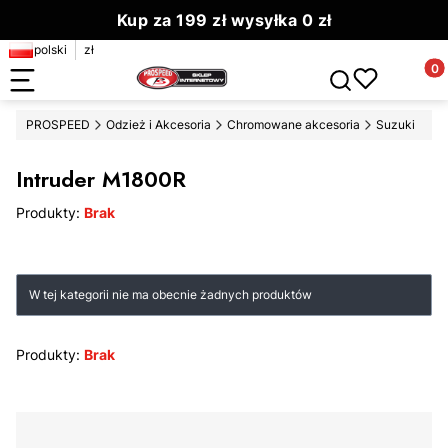
Kup za 199 zł wysyłka 0 zł
polski
zł
Zamów do 13.00 wyślemy dziś
Produ
Otwórz wyszuki
PROSPEED
Odzież i Akcesoria
Chromowane akcesoria
Suzuki
Intruder M1800R
Produkty:
Brak
Lista produktów
W tej kategorii nie ma obecnie żadnych produktów
Produkty:
Brak