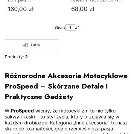
Bezprzewodowa z
główkę ramy USB X-
160,00 zł
68,00 zł
Cena
Cena
Funkcją Powerbanka
Grip
Strona
z 1
Filtry
Produkty:
2
DO KOSZYKA
DO KOSZYKA
Różnorodne Akcesoria Motocyklowe
ProSpeed – Skórzane Detale i
Praktyczne Gadżety
W
ProSpeed
wiemy,
że motocyklizm to nie tylko
sakwy i kaski – to styl życia,
który przejawia się w
każdym drobiazgu.
Kategoria „Inne akcesoria” to nasz
skarbiec rozmaitości,
gdzie rzemieślnicza pasja