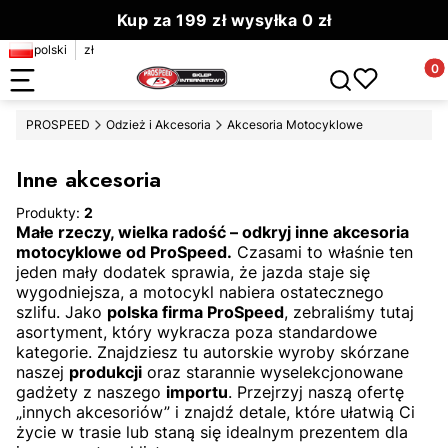
Kup za 199 zł wysyłka 0 zł
polski
zł
Zamów do 13.00 wyślemy dziś
Produ
Otwórz wyszuki
PROSPEED
Odzież i Akcesoria
Akcesoria Motocyklowe
Inne akcesoria
Produkty:
2
Małe rzeczy, wielka radość – odkryj inne akcesoria
motocyklowe od ProSpeed.
Czasami to właśnie ten
jeden mały dodatek sprawia,
że jazda staje się
wygodniejsza,
a motocykl nabiera ostatecznego
szlifu.
Jako
polska firma ProSpeed
,
zebraliśmy tutaj
asortyment,
który wykracza poza standardowe
kategorie.
Znajdziesz tu autorskie wyroby skórzane
naszej
produkcji
oraz starannie wyselekcjonowane
gadżety z naszego
importu
.
Przejrzyj naszą ofertę
„innych akcesoriów” i znajdź detale,
które ułatwią Ci
życie w trasie lub staną się idealnym prezentem dla