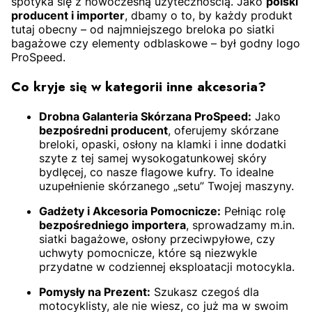
spotyka się z nowoczesną użytecznością.
Jako
polski
producent i importer
,
dbamy o to,
by każdy produkt
tutaj obecny – od najmniejszego breloka po siatki
bagażowe czy elementy odblaskowe – był godny logo
ProSpeed.
Co kryje się w kategorii inne akcesoria?
Drobna Galanteria Skórzana ProSpeed:
Jako
bezpośredni producent
,
oferujemy skórzane
breloki,
opaski,
osłony na klamki i inne dodatki
szyte z tej samej wysokogatunkowej skóry
bydlęcej,
co nasze flagowe kufry.
To idealne
uzupełnienie skórzanego „setu” Twojej maszyny.
Gadżety i Akcesoria Pomocnicze:
Pełniąc rolę
bezpośredniego importera
,
sprowadzamy m.in.
siatki bagażowe, osłony przeciwpyłowe, czy
uchwyty pomocnicze, które są niezwykle
przydatne w codziennej eksploatacji motocykla.
Pomysły na Prezent:
Szukasz czegoś dla
motocyklisty, ale nie wiesz, co już ma w swoim