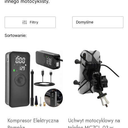
innego motocyklisty.
Domyślne
Filtry
Lista produktów
Sortowanie:
Kompresor Elektryczna
Uchwyt motocyklowy na
Pompka
telefon MC7CL-03 w